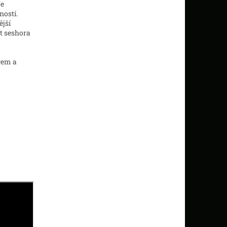
Je
ností.
ější
t seshora
vem a