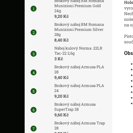
Brokový náboj RM Romana
Hols
Munizioni Premium Gold
vyro
24g
Nech
9,20 Kč
noše
Brokový náboj RM Romana
na o
Munizioni Premium Silver
28g
Pist
8,40 Kč
souč
Náboj kulový Norma .22LR
Obs
Tac-22 2,6g
3 Kč
Brokový náboj Armusa PLA
28
9,40 Kč
Brokový náboj Armusa PLA
24
9,20 Kč
Brokový náboj Armusa
SuperTrap 28
9,60 Kč
Brokový náboj Armusa Trap
28