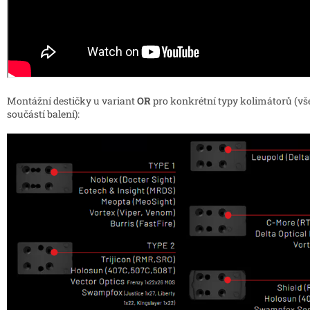
Montážní destičky u variant
OR
pro konkrétní typy kolimátorů (vš
součástí balení):