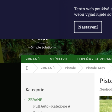
Přejít
775 100 031
info@caliberclub.cz
na
Tento web používá 
obsah
webu vyjadřujete so
Nastavení
ZBRANĚ
STŘELIVO
DOPLŇKY KE ZBRA
Domů
ZBRANĚ
Pistole
Pistole Arex
P
Pist
o
Přeskočit
s
Průměr
Kategorie
Neohod
kategorie
t
hodnoc
r
produk
ZBRANĚ
a
je
Full Auto - Kategorie A
n
0,0