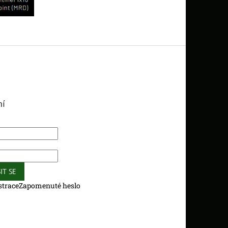
ní
IT SE
strace
Zapomenuté heslo