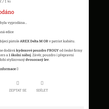
 / 1 ks
odáno
 byla vyprodána…
ná edice
jecí pistole
AREX Delta M OR
v patriot kabátu.
í se dodává
kydexové pouzdro
FROGY
od české firmy
ters a
1 školní náboj
. Závěr, pouzdro i přepravní
dobí stylizovaný
dvouocasý lev
.
 informace
ZEPTAT SE
SDÍLET