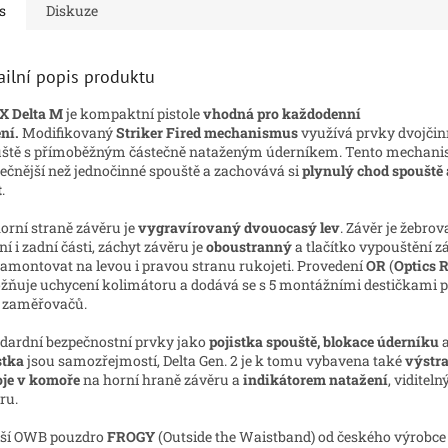
s
Diskuze
ailní popis produktu
X Delta M
je kompaktní pistole
vhodná pro každodenní
ní.
Modifikovaný
Striker Fired mechanismus
využívá prvky dvojčin
ště s přímoběžným částečně nataženým úderníkem. Tento mechani
ečnější než jednočinné spouště a zachovává si
plynulý chod spouště 
t
.
orní straně závěru je
vygravírovaný
dvouocasý lev
. Závěr je žebrov
ní i zadní části, záchyt závěru je
oboustranný
a t
lačítko vypouštění 
namontovat na levou i pravou stranu rukojeti. Provedení
OR
(
Optics 
ňuje uchycení kolimátoru a dodává se s 5 montážními destičkami p
 zaměřovačů.
dardní bezpečnostní prvky jako
pojistka spouště, blokace úderníku
stka
jsou samozřejmostí, Delta Gen. 2 je k tomu vybavena také
výstr
je v komoře
na horní hraně závěru a
indikátorem natažení
, viditel
ru.
jší OWB pouzdro
FROGY
(Outside the Waistband) od českého výrobc