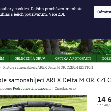
KONTAKTY - OTEVÍRACÍ DOBA
KUDY K NÁM
NAPIŠTE 
soubory cookies. Dalším procházením tohoto
Odmítn
uhlas s jejich používáním. Více
ZDE
.
HLEDAT
NÍM
OBLEČENÍ A OBUV
OPTIKA A FOTOPASTI
NOŽE
Pistole samonabíjecí AREX Delta M OR, CZECH EDITION
ole samonabíjecí AREX Delta M OR, CZE
né
noceno
Podrobnosti hodnocení
Značka:
Arex
ení
14 
tu
12 140,5