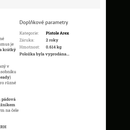
Doplňkové parametry
Kategorie
:
Pistole Arex
né
Záruka
:
2 roky
smus je
Hmotnost
:
0.614 kg
a krátký
Položka byla vyprodána…
aný v
zásobníku
Ready
)
ro různé
a
pádová
ažníkem
ným na čele
e
RH