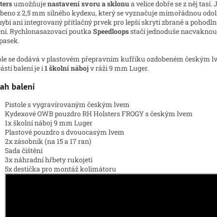
ters
umožňuje
nastavení svoru a sklonu
a velice dobře se z něj tasí. 
beno z 2,5 mm silného kydexu, který se vyznačuje mimořádnou odol
ybí ani integrovaný přítlačný prvek pro lepší skrytí zbraně a pohodln
ní. Rychlonasazovací poutka
Speedloops
stačí jednoduše nacvaknou
pasek.
ole se dodává v plastovém přepravním kufříku ozdobeném českým l
ástí balení je i
1 školní náboj
v ráži 9 mm Luger.
ah balení
Pistole s vygravírovaným českým lvem
Kydexové OWB pouzdro RH Holsters FROGY s českým lvem
1x školní náboj 9 mm Luger
Plastové pouzdro s dvouocasým lvem
2x zásobník (na 15 a 17 ran)
Sada čištění
3x náhradní hřbety rukojeti
5x destička pro montáž kolimátoru