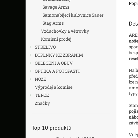
Popi
Savage Arms
Samonabíjecí kulovnice Sauer
Det
Stag Arms
Vzduchovky a větrovky
ARE
Komisní prodej
noše
spou
STŘELIVO
bezp
DOPLŇKY KE ZBRANÍM
rese
OBLEČENÍ A OBUV
Na h
OPTIKA A FOTOPASTI
před
NOŽE
lze 
Výprodej a komise
umož
typy
TERČE
Značky
Stan
poji
nábo
závě
Top 10 produktů
Vně