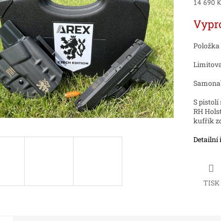
Měrná
14 690 Kč
cena:
ek.
Vypr
Položka
Limitova
Samonabí
S pistol
RH Hols
kufřík z
Detailní
TISK