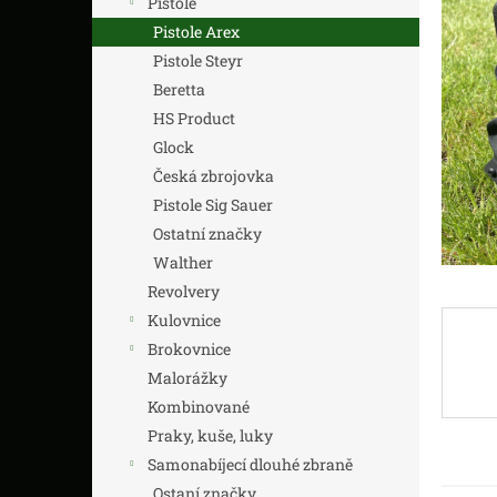
Pistole
z
n
5
í
Pistole Arex
hvězdič
p
Pistole Steyr
a
Beretta
n
HS Product
e
Glock
l
Česká zbrojovka
Pistole Sig Sauer
Ostatní značky
Walther
Revolvery
Kulovnice
Brokovnice
Malorážky
Kombinované
Praky, kuše, luky
Samonabíjecí dlouhé zbraně
Ostaní značky