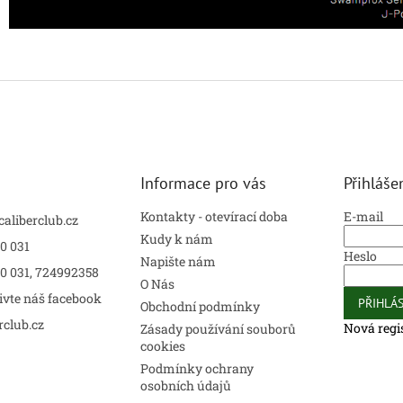
Informace pro vás
Přihláše
Kontakty - otevírací doba
E-mail
caliberclub.cz
Kudy k nám
0 031
Heslo
Napište nám
00 031, 724992358
O Nás
ivte náš facebook
PŘIHLÁS
Obchodní podmínky
rclub.cz
Nová regi
Zásady používání souborů
cookies
Podmínky ochrany
osobních údajů