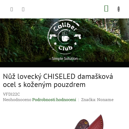
Přejít
NÁKUP
na
obsah
KOŠÍK
Nůž lovecký CHISELED damašková
ocel s koženým pouzdrem
VFD122C
Průměrné
Neohodnoceno
Podrobnosti hodnocení
Značka:
Noname
hodnocení
produktu
je
0,0
z