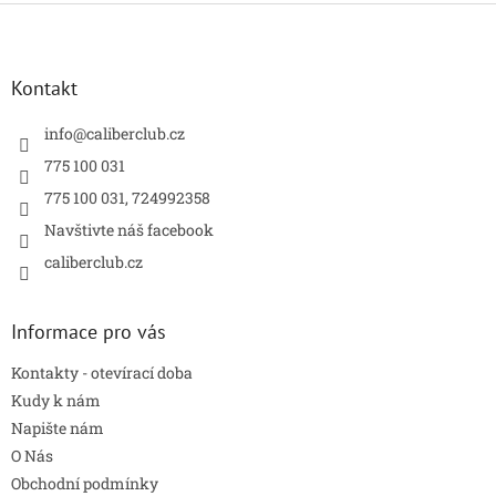
Z
á
p
a
Kontakt
t
í
info
@
caliberclub.cz
775 100 031
775 100 031, 724992358
Navštivte náš facebook
caliberclub.cz
Informace pro vás
Kontakty - otevírací doba
Kudy k nám
Napište nám
O Nás
Obchodní podmínky