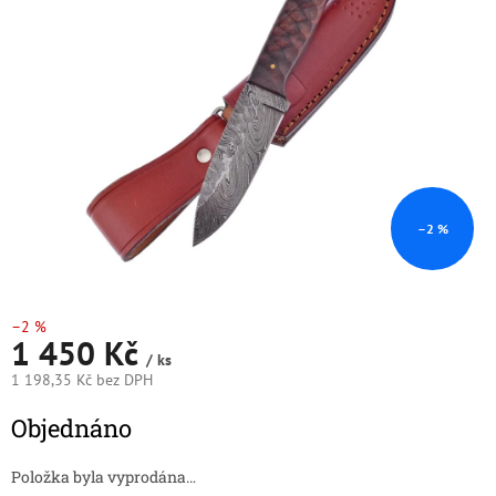
5
hvězdiček.
–2 %
–2 %
1 450 Kč
/ ks
1 198,35 Kč bez DPH
Měrná
Objednáno
cena:
Položka byla vyprodána…