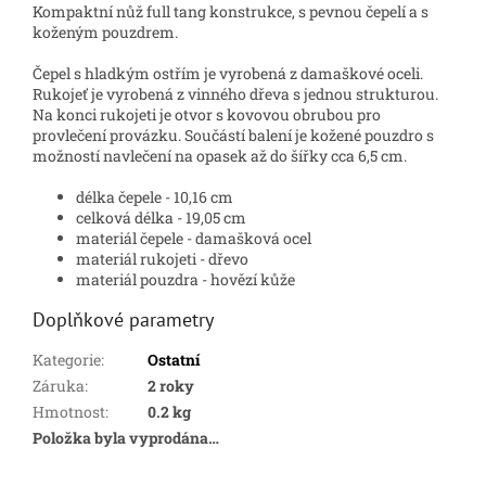
Kompaktní nůž full tang konstrukce, s pevnou čepelí a s
koženým pouzdrem.
Čepel s hladkým ostřím je vyrobená z damaškové oceli.
Rukojeť je vyrobená z vinného dřeva s jednou strukturou.
Na konci rukojeti je otvor s kovovou obrubou pro
provlečení provázku. Součástí balení je kožené pouzdro s
možností navlečení na opasek až do šířky cca 6,5 cm.
délka čepele - 10,16 cm
celková délka - 19,05 cm
materiál čepele - damašková ocel
materiál rukojeti - dřevo
materiál pouzdra - hovězí kůže
Doplňkové parametry
Kategorie
:
Ostatní
Záruka
:
2 roky
Hmotnost
:
0.2 kg
Položka byla vyprodána…