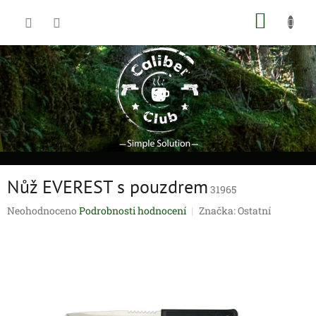
Přejít
NÁKUP
na
obsah
KOŠÍK
Nůž EVEREST s pouzdrem
31965
Průměrné
Neohodnoceno
Podrobnosti hodnocení
Značka:
Ostatní
hodnocení
produktu
je
0,0
z
5
hvězdiček.