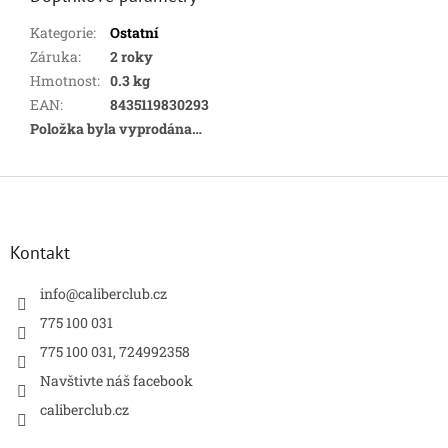
Kategorie
:
Ostatní
Záruka
:
2 roky
Hmotnost
:
0.3 kg
EAN
:
8435119830293
Položka byla vyprodána…
Z
á
p
a
Kontakt
t
í
info
@
caliberclub.cz
775 100 031
775 100 031, 724992358
Navštivte náš facebook
caliberclub.cz