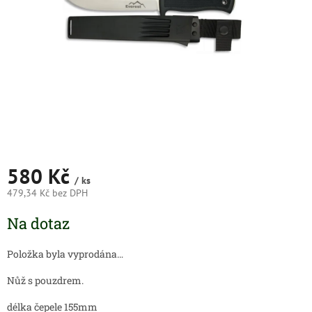
580 Kč
/ ks
479,34 Kč bez DPH
Měrná
Na dotaz
cena:
Položka byla vyprodána…
Nůž s pouzdrem.
délka čepele 155mm