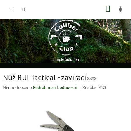
Přejít
NÁKUP
na
obsah
KOŠÍK
Nůž RUI Tactical - zavírací
8808
Průměrné
Neohodnoceno
Podrobnosti hodnocení
Značka:
K25
hodnocení
produktu
je
0,0
z
5
hvězdiček.