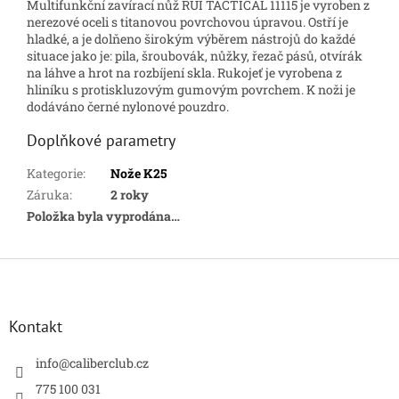
Multifunkční zavírací nůž RUI TACTICAL 11115 je vyroben z
nerezové oceli s titanovou povrchovou úpravou. Ostří je
hladké, a je dolňeno širokým výběrem nástrojů do každé
situace jako je: pila, šroubovák, nůžky, řezač pásů, otvírák
na láhve a hrot na rozbíjení skla. Rukojeť je vyrobena z
hliníku s protiskluzovým gumovým povrchem. K noži je
dodáváno černé nylonové pouzdro.
Doplňkové parametry
Kategorie
:
Nože K25
Záruka
:
2 roky
Položka byla vyprodána…
Z
á
p
a
Kontakt
t
í
info
@
caliberclub.cz
775 100 031