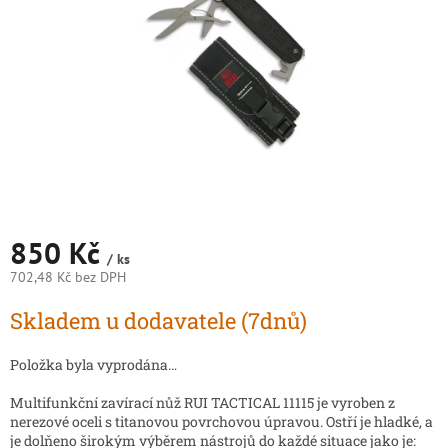
850 Kč
/ ks
702,48 Kč bez DPH
Měrná
Skladem u dodavatele (7dnů)
cena:
Položka byla vyprodána…
Multifunkční zavírací nůž RUI TACTICAL 11115 je vyroben z
nerezové oceli s titanovou povrchovou úpravou. Ostří je hladké, a
je dolňeno širokým výběrem nástrojů do každé situace jako je: