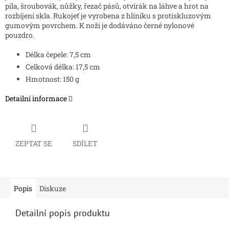
pila, šroubovák, nůžky, řezač pásů, otvírák na láhve a hrot na
rozbíjení skla. Rukojeť je vyrobena z hliníku s protiskluzovým
gumovým povrchem. K noži je dodáváno černé nylonové
pouzdro.
Délka čepele: 7,5 cm
Celková délka: 17,5 cm
Hmotnost: 150 g
Detailní informace
ZEPTAT SE
SDÍLET
Popis
Diskuze
Detailní popis produktu