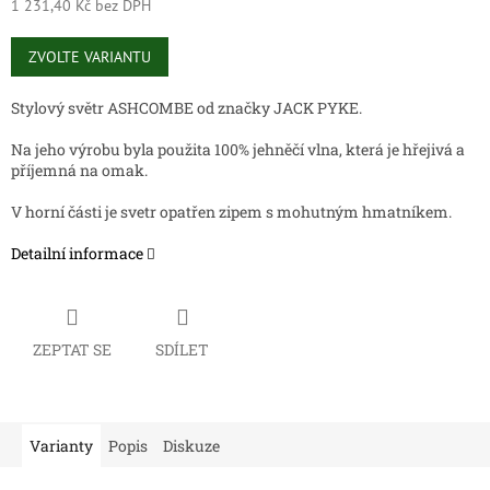
1 231,40 Kč bez DPH
Měrná
cena:
ZVOLTE VARIANTU
Stylový světr ASHCOMBE od značky JACK PYKE.
Na jeho výrobu byla použita 100% jehněčí vlna, která je hřejivá a
příjemná na omak.
V horní části je svetr opatřen zipem s mohutným hmatníkem.
Detailní informace
ZEPTAT SE
SDÍLET
Varianty
Popis
Diskuze