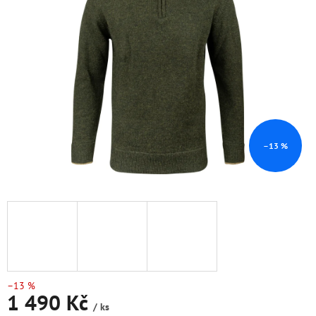
5
hvězdiček.
–13 %
–13 %
1 490 Kč
/ ks