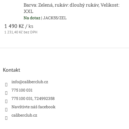
Barva: Zelená, rukáv: dlouhý rukáv, Velikost:
XXL
Na dotaz
| JACK55/ZEL
1 490 Kč
/ ks
1 231,40 Kč bez DPH
Z
á
p
a
Kontakt
t
í
info
@
caliberclub.cz
775 100 031
775 100 031, 724992358
Navštivte náš facebook
caliberclub.cz