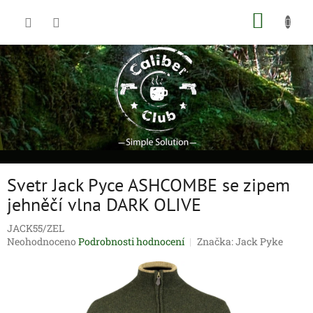
Přejít
NÁKUP
na
obsah
KOŠÍK
Svetr Jack Pyce ASHCOMBE se zipem
jehněčí vlna DARK OLIVE
JACK55/ZEL
Průměrné
Neohodnoceno
Podrobnosti hodnocení
Značka:
Jack Pyke
hodnocení
produktu
je
0,0
z