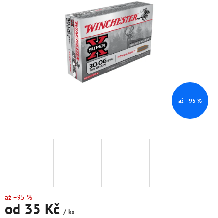
5
hvězdiček.
až –95 %
až –95 %
od
35 Kč
/ ks