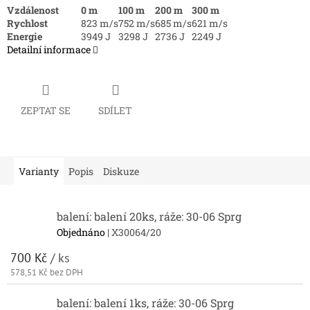
Vzdálenost
0 m
100 m
200 m
300 m
Rychlost
823 m/s
752 m/s
685 m/s
621 m/s
Energie
3949 J
3298 J
2736 J
2249 J
Detailní informace
ZEPTAT SE
SDÍLET
Varianty
Popis
Diskuze
balení: balení 20ks, ráže: 30-06 Sprg
Objednáno
| X30064/20
700 Kč
/ ks
578,51 Kč bez DPH
balení: balení 1ks, ráže: 30-06 Sprg