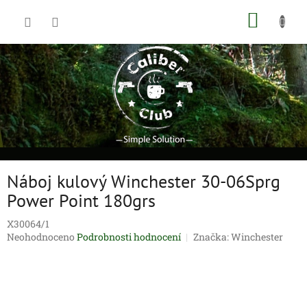
Přejít
NÁKUP
na
obsah
KOŠÍK
Náboj kulový Winchester 30-06Sprg
Power Point 180grs
X30064/1
Průměrné
Neohodnoceno
Podrobnosti hodnocení
Značka:
Winchester
hodnocení
produktu
je
0,0
z