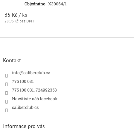
Objednáno
| X30064/1
35 Kč
/ ks
28,93 Kč bez DPH
Z
á
p
a
Kontakt
t
í
info
@
caliberclub.cz
775 100 031
775 100 031, 724992358
Navštivte náš facebook
caliberclub.cz
Informace pro vás