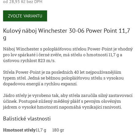
od
28,93 Kč
bez DPH
Měrná
cena:
ZVOLTE VARIANTU
Kulový náboj Winchester 30-06 Power Point 11,7
g
Náboj Winchester s poloplášťovou střelou Power-Point je vhodný
pro lov spárkaté i černé zvěře, má střelu o hmotnosti 11,7 g a
úsťovou rychlost 823 m/s.
Střela Power-Point je za posledních 40 let nejpoužívanějším
typem střel. Jedná se běžnou poloplášťovou střelu s vysokou
dopadovou energií a rychlou expanzí.
Jádro střely je vyrobeno tak, aby střela zaručila silný zastavovací
účinek. Postupně zůžený měděný plášť s pevným olověným
jádrem o vysoké hmotnosti napomáhá vynikající ranivosti.
Balistické vlastnosti
Hmotnost střely
11,7 g
180 gr