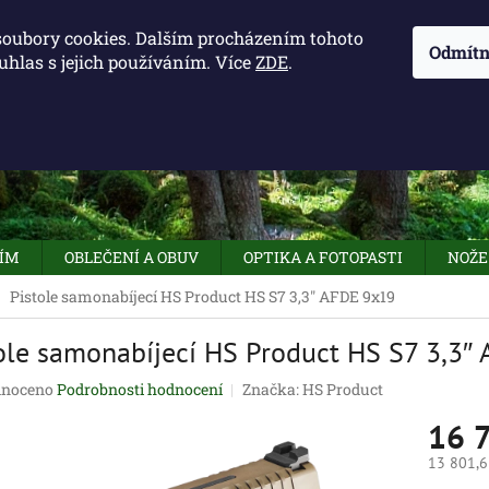
KONTAKTY - OTEVÍRACÍ DOBA
KUDY K NÁM
NAPIŠTE 
soubory cookies. Dalším procházením tohoto
Odmítn
uhlas s jejich používáním. Více
ZDE
.
HLEDAT
NÍM
OBLEČENÍ A OBUV
OPTIKA A FOTOPASTI
NOŽE
Pistole samonabíjecí HS Product HS S7 3,3″ AFDE 9x19
ole samonabíjecí HS Product HS S7 3,3″
né
noceno
Podrobnosti hodnocení
Značka:
HS Product
ení
16 
tu
13 801,6