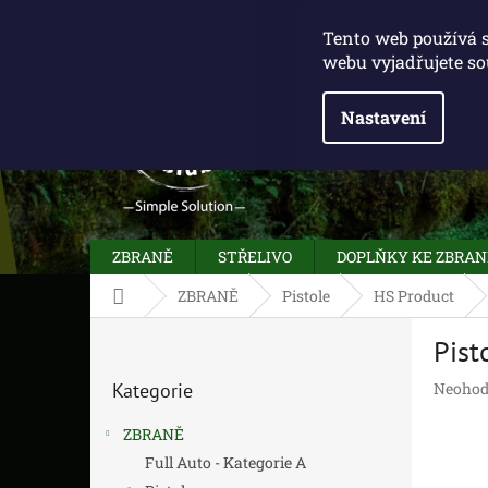
Přejít
775 100 031
info@caliberclub.cz
na
Tento web používá 
obsah
webu vyjadřujete so
Nastavení
ZBRANĚ
STŘELIVO
DOPLŇKY KE ZBRA
Domů
ZBRANĚ
Pistole
HS Product
P
Pist
o
Přeskočit
s
Průměr
Kategorie
Neohod
kategorie
t
hodnoc
r
produk
ZBRANĚ
a
je
Full Auto - Kategorie A
n
0,0