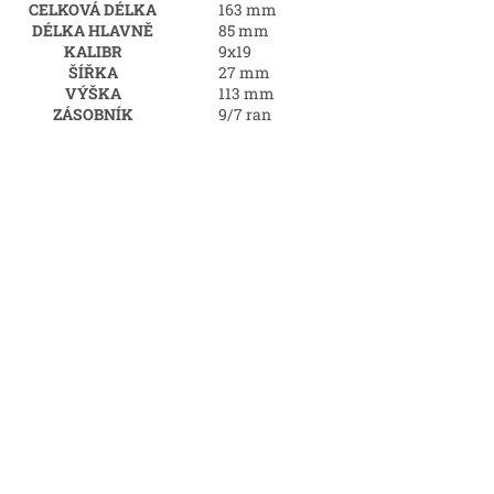
CELKOVÁ DÉLKA
163 mm
DÉLKA HLAVNĚ
85 mm
KALIBR
9x19
ŠÍŘKA
27 mm
VÝŠKA
113 mm
ZÁSOBNÍK
9/7 ran