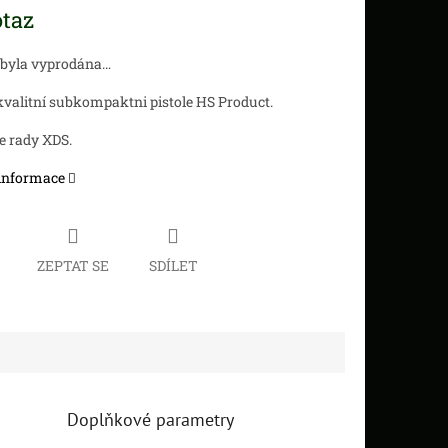
taz
 byla vyprodána…
valitní subkompaktni pistole HS Product.
e rady XDS.
 informace
ZEPTAT SE
SDÍLET
Doplňkové parametry