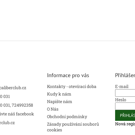
Informace pro vás
Přihláše
Kontakty - otevírací doba
E-mail
caliberclub.cz
Kudy k nám
0 031
Heslo
Napište nám
00 031, 724992358
O Nás
ivte náš facebook
PŘIHLÁS
Obchodní podmínky
rclub.cz
Nová regi
Zásady používání souborů
cookies