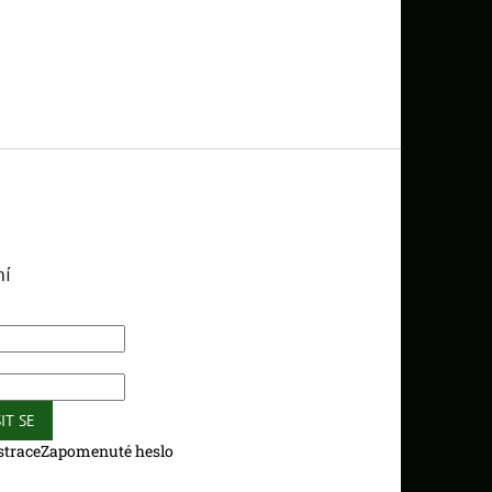
ní
IT SE
strace
Zapomenuté heslo