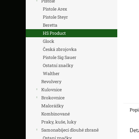
Pistole
z
n
5
í
Pistole Arex
hvězdič
p
Pistole Steyr
a
Beretta
n
HS Product
e
Glock
l
Česká zbrojovka
Pistole Sig Sauer
Ostatní značky
Walther
Revolvery
Kulovnice
Brokovnice
Malorážky
Popi
Kombinované
Praky, kuše, luky
Det
Samonabíjecí dlouhé zbraně
Ostaní značky