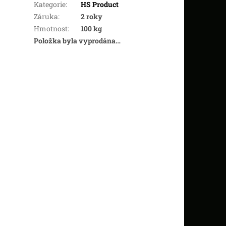
Kategorie
:
HS Product
Záruka
:
2 roky
Hmotnost
:
100 kg
Položka byla vyprodána…