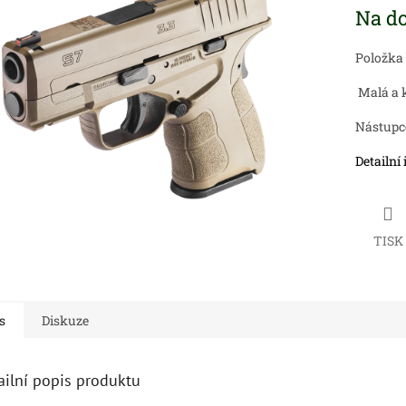
Měrná
Na do
cena:
ek.
Položka
Malá a k
Nástupc
Detailní
TISK
s
Diskuze
ailní popis produktu