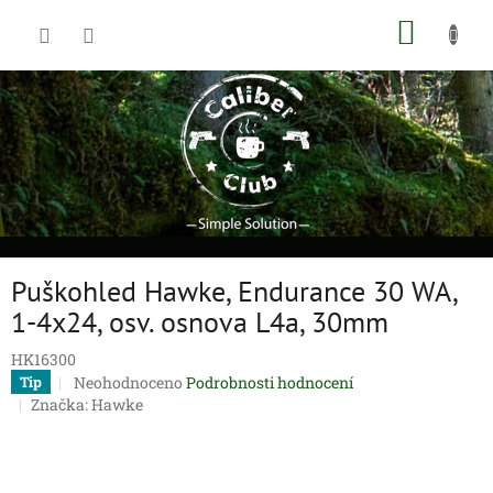
Přejít
NÁKUP
na
obsah
KOŠÍK
Puškohled Hawke, Endurance 30 WA,
1-4x24, osv. osnova L4a, 30mm
HK16300
Průměrné
Neohodnoceno
Podrobnosti hodnocení
Tip
hodnocení
Značka:
Hawke
produktu
je
0,0
z