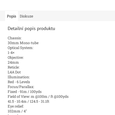
Popis
Diskuze
Detailní popis produktu
Chassis:
30mm Mono-tube
Optical System:
1-4×
Objective:
24mm
Reticle:
L4A Dot
Illumination:
Red - 6 Levels
Focus/Parallax:
Fixed - 91m / 100yds
Field of View: m @100m / ft @100yds
41.5 - 10.4m / 124.5 - 31.1ft
Eye relief:
102mm / 4″