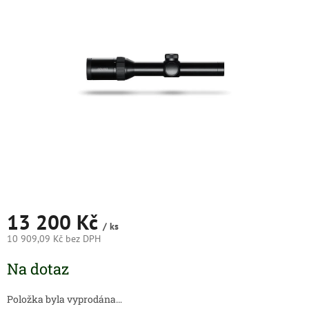
5
hvězdiček.
13 200 Kč
/ ks
10 909,09 Kč bez DPH
Měrná
Na dotaz
cena:
Položka byla vyprodána…