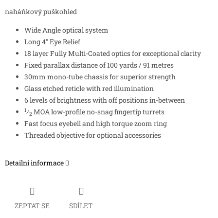
naháňkový puškohled
Wide Angle optical system
Long 4″ Eye Relief
18 layer Fully Multi-Coated optics for exceptional clarity
Fixed parallax distance of 100 yards / 91 metres
30mm mono-tube chassis for superior strength
Glass etched reticle with red illumination
6 levels of brightness with off positions in-between
1
⁄
MOA low-profile no-snag fingertip turrets
2
Fast focus eyebell and high torque zoom ring
Threaded objective for optional accessories
Detailní informace
ZEPTAT SE
SDÍLET