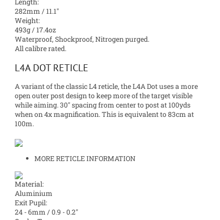
Length:
282mm / 11.1″
Weight:
493g / 17.4oz
Waterproof, Shockproof, Nitrogen purged.
All calibre rated.
L4A DOT RETICLE
A variant of the classic L4 reticle, the L4A Dot uses a more
open outer post design to keep more of the target visible
while aiming. 30″ spacing from center to post at 100yds
when on 4x magnification. This is equivalent to 83cm at
100m.
MORE RETICLE INFORMATION
Material:
Aluminium
Exit Pupil:
24 - 6mm / 0.9 - 0.2″