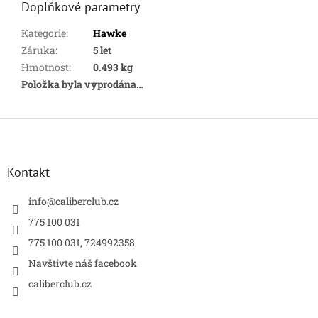
Doplňkové parametry
Kategorie
:
Hawke
Záruka
:
5 let
Hmotnost
:
0.493 kg
Položka byla vyprodána…
Z
á
p
a
Kontakt
t
í
info
@
caliberclub.cz
775 100 031
775 100 031, 724992358
Navštivte náš facebook
caliberclub.cz