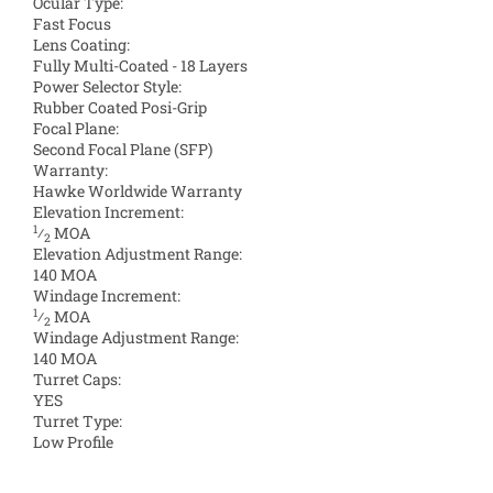
Ocular Type:
Fast Focus
Lens Coating:
Fully Multi-Coated - 18 Layers
Power Selector Style:
Rubber Coated Posi-Grip
Focal Plane:
Second Focal Plane (SFP)
Warranty:
Hawke Worldwide Warranty
Elevation Increment:
1
⁄
MOA
2
Elevation Adjustment Range:
140 MOA
Windage Increment:
1
⁄
MOA
2
Windage Adjustment Range:
140 MOA
Turret Caps:
YES
Turret Type:
Low Profile