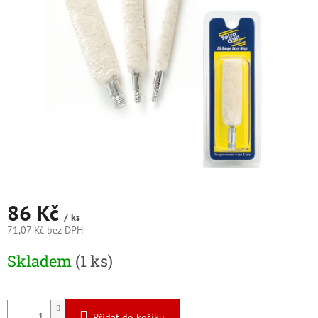
5
hvězdiček.
86 Kč
/ ks
71,07 Kč bez DPH
Měrná
Skladem
(1 ks)
cena:
Přidat do košíku