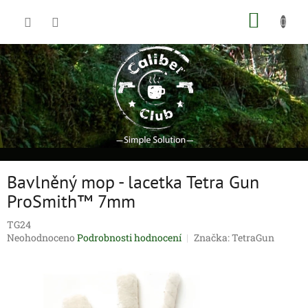
Přejít
NÁKUP
na
obsah
KOŠÍK
Bavlněný mop - lacetka Tetra Gun
ProSmith™ 7mm
TG24
Průměrné
Neohodnoceno
Podrobnosti hodnocení
Značka:
TetraGun
hodnocení
produktu
je
0,0
z