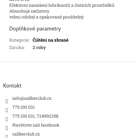
Efektivní nanášení lubrikantů a čistících prostředků
Absorbuje nečistoty
velmi odolný a opakovaně použitelný
Doplňkové parametry
Kategorie
:
Čištění na zbraně
Záruka
:
2 roky
Z
á
p
a
Kontakt
t
í
info
@
caliberclub.cz
775 100 031
775 100 031, 724992358
Navštivte náš facebook
caliberclub.cz