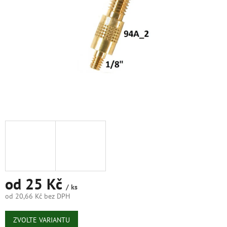
od
25 Kč
/ ks
od
20,66 Kč
bez DPH
Měrná
cena:
ZVOLTE VARIANTU