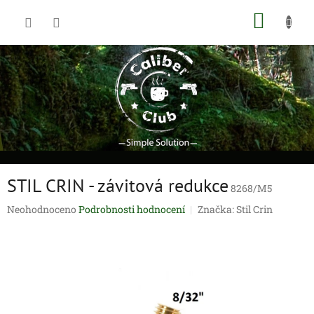
Přejít
NÁKUP
na
obsah
KOŠÍK
STIL CRIN - závitová redukce
8268/M5
Průměrné
Neohodnoceno
Podrobnosti hodnocení
Značka:
Stil Crin
hodnocení
produktu
je
0,0
z
5
hvězdiček.