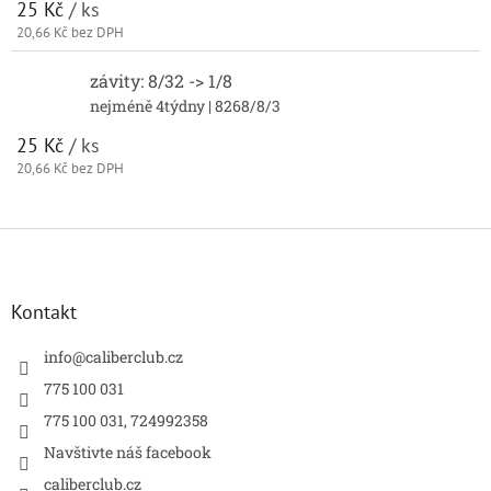
25 Kč
/ ks
20,66 Kč bez DPH
závity: 8/32 -> 1/8
nejméně 4týdny
| 8268/8/3
25 Kč
/ ks
20,66 Kč bez DPH
Z
á
p
a
Kontakt
t
í
info
@
caliberclub.cz
775 100 031
775 100 031, 724992358
Navštivte náš facebook
caliberclub.cz