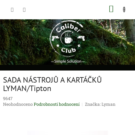
Přejít
NÁKUP
na
obsah
KOŠÍK
SADA NÁSTROJŮ A KARTÁČKŮ
LYMAN/Tipton
9647
Průměrné
Neohodnoceno
Podrobnosti hodnocení
Značka:
Lyman
hodnocení
produktu
je
0,0
z