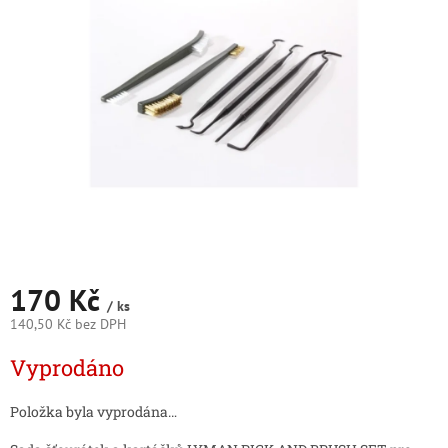
5
hvězdiček.
170 Kč
/ ks
140,50 Kč bez DPH
Měrná
Vyprodáno
cena:
Položka byla vyprodána…