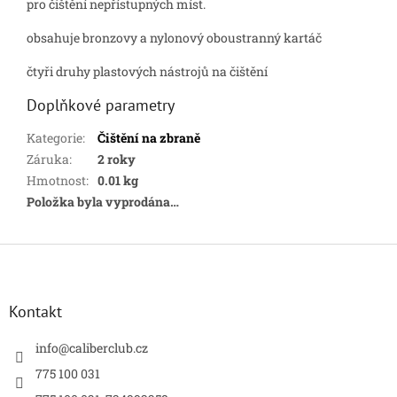
pro čištění nepřístupných míst.
obsahuje bronzovy a nylonový oboustranný kartáč
čtyři druhy plastových nástrojů na čištění
Doplňkové parametry
Kategorie
:
Čištění na zbraně
Záruka
:
2 roky
Hmotnost
:
0.01 kg
Položka byla vyprodána…
Z
á
p
a
Kontakt
t
í
info
@
caliberclub.cz
775 100 031