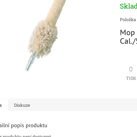
Měrná
Skla
cena:
ek.
Položka
Mop 
Cal./
TISK
s
Diskuze
ailní popis produktu
s produktu není dostupný