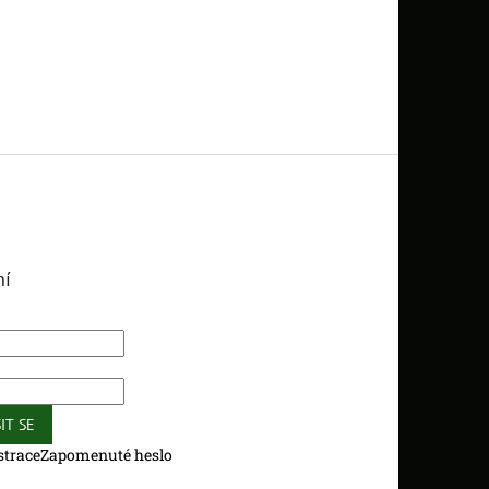
ní
IT SE
strace
Zapomenuté heslo