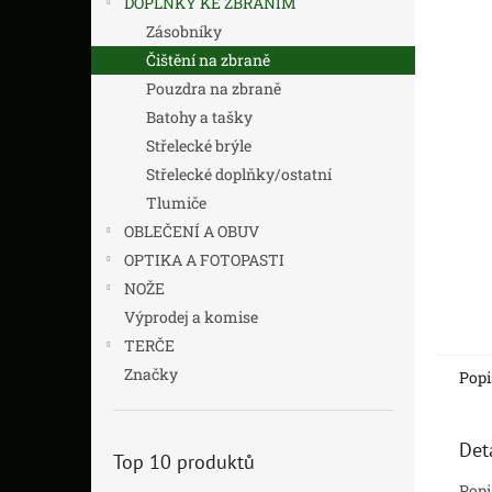
DOPLŇKY KE ZBRANÍM
z
n
5
í
Zásobníky
hvězdič
p
Čištění na zbraně
a
Pouzdra na zbraně
n
Batohy a tašky
e
Střelecké brýle
l
Střelecké doplňky/ostatní
Tlumiče
OBLEČENÍ A OBUV
OPTIKA A FOTOPASTI
NOŽE
Výprodej a komise
TERČE
Značky
Popi
Det
Top 10 produktů
Popi