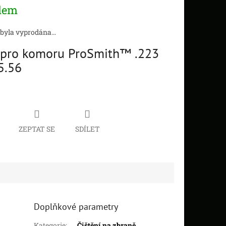
dem
 byla vyprodána…
pro komoru ProSmith™ .223
5.56
ZEPTAT SE
SDÍLET
Doplňkové parametry
Kategorie
:
Čištění na zbraně