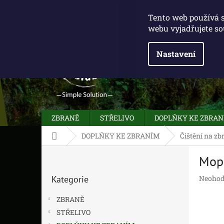
Přejít
775 100 031
info@caliberclub.cz
na
Tento web používá 
obsah
webu vyjadřujete so
Nastavení
ZBRANĚ
STŘELIVO
DOPLŇKY KE ZBRA
Domů
DOPLŇKY KE ZBRANÍM
Čištění na zb
P
Mop 
o
Přeskočit
s
Průměr
Kategorie
Neohod
kategorie
t
hodnoc
r
produk
ZBRANĚ
a
je
STŘELIVO
n
0,0