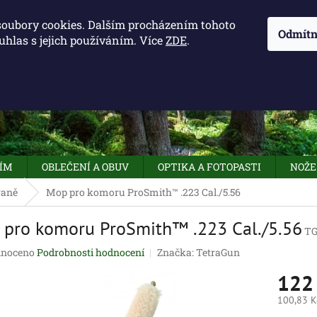
KONTAKTY - OTEVÍRACÍ DOBA
KUDY K NÁM
NAPIŠTE 
soubory cookies. Dalším procházením tohoto
Odmítn
uhlas s jejich používáním. Více
ZDE
.
HLEDAT
NÍM
OBLEČENÍ A OBUV
OPTIKA A FOTOPASTI
NOŽE
raně
Mop pro komoru ProSmith™ .223 Cal./5.56
pro komoru ProSmith™ .223 Cal./5.56
TG
né
noceno
Podrobnosti hodnocení
Značka:
TetraGun
ení
122
tu
100,83 K