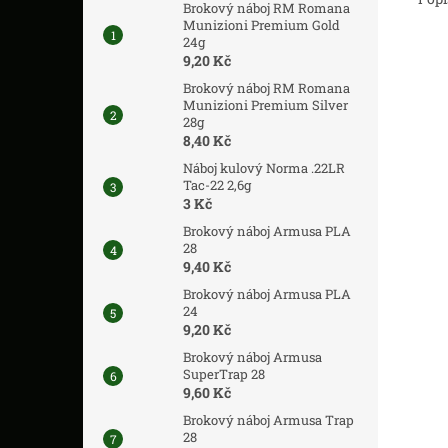
Brokový náboj RM Romana
Munizioni Premium Gold
24g
9,20 Kč
Brokový náboj RM Romana
Munizioni Premium Silver
28g
8,40 Kč
Náboj kulový Norma .22LR
Tac-22 2,6g
3 Kč
Brokový náboj Armusa PLA
28
9,40 Kč
Brokový náboj Armusa PLA
24
9,20 Kč
Brokový náboj Armusa
SuperTrap 28
9,60 Kč
Brokový náboj Armusa Trap
28