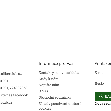
Informace pro vás
Přihláše
Kontakty - otevírací doba
E-mail
caliberclub.cz
Kudy k nám
0 031
Heslo
Napište nám
00 031, 724992358
O Nás
ivte náš facebook
PŘIHLÁS
Obchodní podmínky
rclub.cz
Nová regi
Zásady používání souborů
cookies