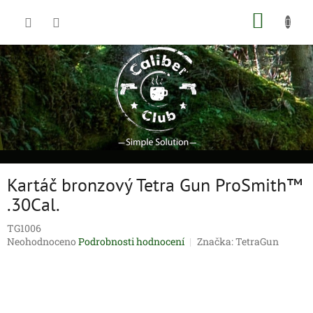
Přejít
NÁKUP
na
obsah
KOŠÍK
Kartáč bronzový Tetra Gun ProSmith™
.30Cal.
TG1006
Průměrné
Neohodnoceno
Podrobnosti hodnocení
Značka:
TetraGun
hodnocení
produktu
je
0,0
z