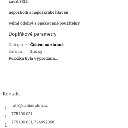
závit 8/32
nepoškodí a nepoškrábe hlaveň
velmi odolný a opakovaně použitelný
Doplňkové parametry
Kategorie
:
Čištění na zbraně
Záruka
:
2 roky
Položka byla vyprodána…
Z
á
p
a
Kontakt
t
í
info
@
caliberclub.cz
775 100 031
775 100 031, 724992358