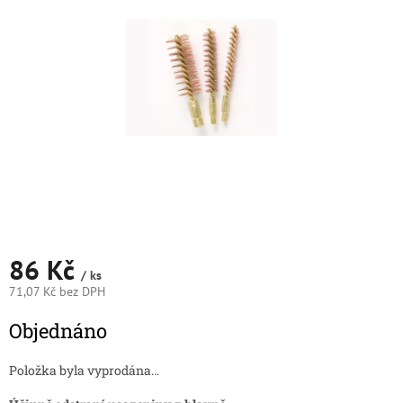
5
hvězdiček.
86 Kč
/ ks
71,07 Kč bez DPH
Měrná
Objednáno
cena:
Položka byla vyprodána…