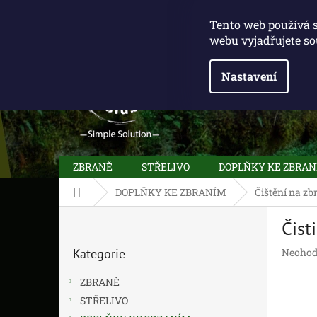
Přejít
775 100 031
info@caliberclub.cz
na
Tento web používá 
obsah
webu vyjadřujete so
Nastavení
ZBRANĚ
STŘELIVO
DOPLŇKY KE ZBRA
Domů
DOPLŇKY KE ZBRANÍM
Čištění na zb
P
Čist
o
Přeskočit
s
Průměr
Kategorie
Neohod
kategorie
t
hodnoc
r
produk
ZBRANĚ
a
je
STŘELIVO
n
0,0