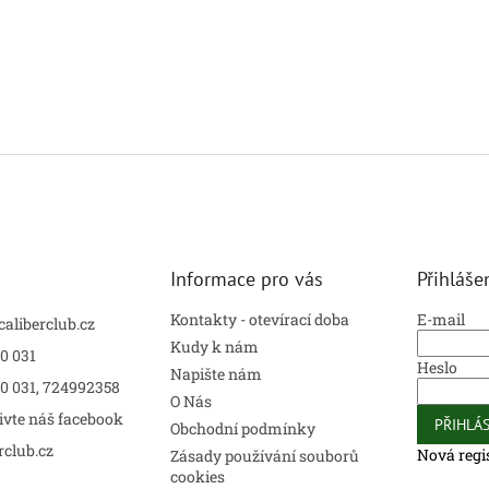
Informace pro vás
Přihláše
Kontakty - otevírací doba
E-mail
caliberclub.cz
Kudy k nám
0 031
Heslo
Napište nám
00 031, 724992358
O Nás
ivte náš facebook
PŘIHLÁS
Obchodní podmínky
rclub.cz
Nová regi
Zásady používání souborů
cookies