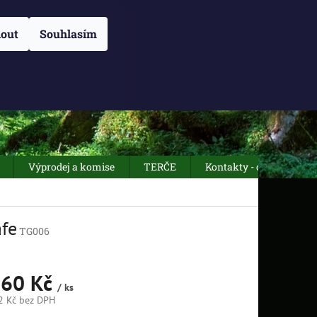
NÁM
O NÁS
OBCHODNÍ PODMÍNKY
Přihlášení
ZÁSADY POUŽÍVÁN
out
Souhlasím
NÁKUPNÍ
Prázdný košík
KOŠÍK
Výprodej a komise
TERČE
Kontakty - otevírací dob
afe
TG006
60 Kč
/ ks
2 Kč
bez DPH