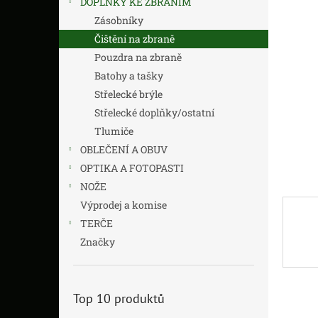
DOPLŇKY KE ZBRANÍM
z
n
5
í
Zásobníky
hvězdič
p
Čištění na zbraně
a
Pouzdra na zbraně
n
Batohy a tašky
e
Střelecké brýle
l
Střelecké doplňky/ostatní
Tlumiče
OBLEČENÍ A OBUV
OPTIKA A FOTOPASTI
NOŽE
Výprodej a komise
TERČE
Značky
Top 10 produktů