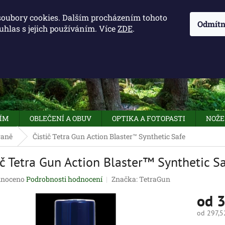
KONTAKTY - OTEVÍRACÍ DOBA
KUDY K NÁM
NAPIŠTE 
soubory cookies. Dalším procházením tohoto
Odmítn
uhlas s jejich používáním. Více
ZDE
.
HLEDAT
NÍM
OBLEČENÍ A OBUV
OPTIKA A FOTOPASTI
NOŽE
raně
Čistič Tetra Gun Action Blaster™ Synthetic Safe
ič Tetra Gun Action Blaster™ Synthetic S
né
noceno
Podrobnosti hodnocení
Značka:
TetraGun
ení
od
3
tu
od
297,5