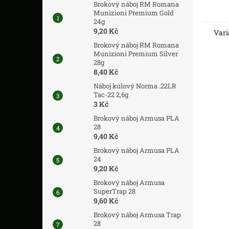
Brokový náboj RM Romana
Munizioni Premium Gold
24g
9,20 Kč
Vari
Brokový náboj RM Romana
Munizioni Premium Silver
28g
8,40 Kč
Náboj kulový Norma .22LR
Tac-22 2,6g
3 Kč
Brokový náboj Armusa PLA
28
9,40 Kč
Brokový náboj Armusa PLA
24
9,20 Kč
Brokový náboj Armusa
SuperTrap 28
9,60 Kč
Brokový náboj Armusa Trap
28