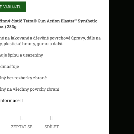
E VARIANTU
inný čistič Tetra® Gun Action Blaster™ Synthetic
oz.) 283g
né na lakované a dřevěné povrchové úpravy, dále na
, plastické hmoty, gumu a další.
ňuje špínu a usazeniny
 odmašťuje
elný bez rozborky zbraně
elný na všechny povrchy zbraní
 informace
ZEPTAT SE
SDÍLET