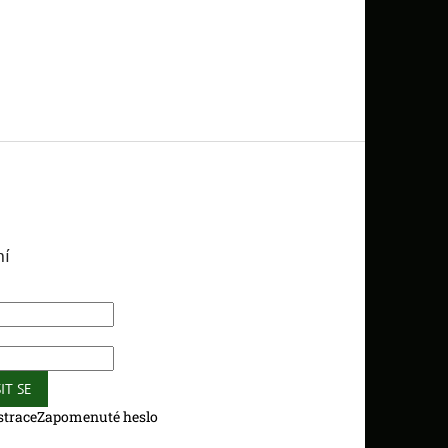
ní
IT SE
strace
Zapomenuté heslo