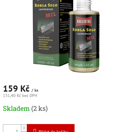
5
hvězdiček.
159 Kč
/ ks
131,40 Kč bez DPH
Měrná
Skladem
(2 ks)
cena:
Přidat do košíku