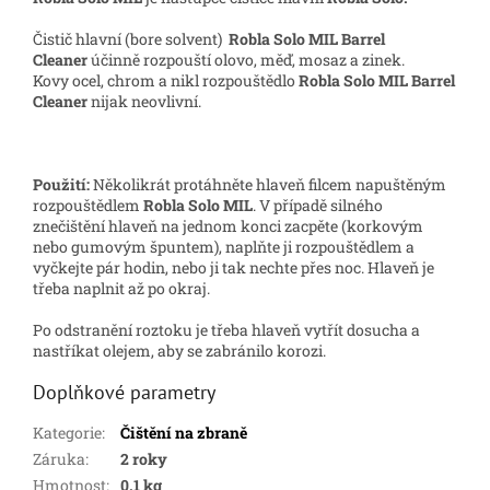
Čistič hlavní (bore solvent)
Robla Solo MIL Barrel
Cleaner
účinně rozpouští olovo, měď, mosaz a zinek.
Kovy ocel, chrom a nikl rozpouštědlo
Robla Solo MIL Barrel
Cleaner
nijak neovlivní.
Použití:
Několikrát protáhněte hlaveň filcem napuštěným
rozpouštědlem
Robla Solo MIL
. V případě silného
znečištění hlaveň na jednom konci zacpěte (korkovým
nebo gumovým špuntem), naplňte ji rozpouštědlem a
vyčkejte pár hodin, nebo ji tak nechte přes noc. Hlaveň je
třeba naplnit až po okraj.
Po odstranění roztoku je třeba hlaveň vytřít dosucha a
nastříkat olejem, aby se zabránilo korozi.
Doplňkové parametry
Kategorie
:
Čištění na zbraně
Záruka
:
2 roky
Hmotnost
:
0.1 kg