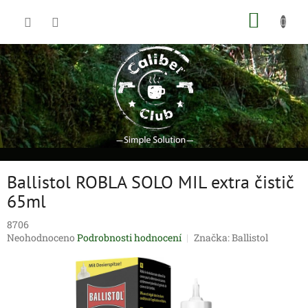
Přejít
NÁKUP
na
obsah
KOŠÍK
Ballistol ROBLA SOLO MIL extra čistič
65ml
8706
Průměrné
Neohodnoceno
Podrobnosti hodnocení
Značka:
Ballistol
hodnocení
produktu
je
0,0
z