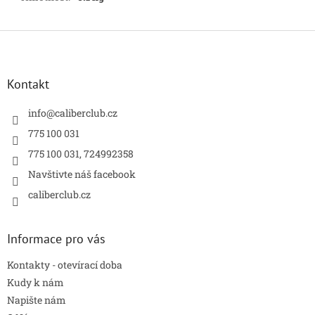
Z
á
p
a
Kontakt
t
í
info
@
caliberclub.cz
775 100 031
775 100 031, 724992358
Navštivte náš facebook
caliberclub.cz
Informace pro vás
Kontakty - otevírací doba
Kudy k nám
Napište nám