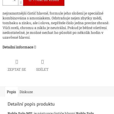
nejrazantnější čistič hlavně, formule jeho složení je speciálně
kombinována s amoniakem. Odstraňuje nejen zbytky mědi,
tombaku a zinku, ale i olova, nepřítele číslo jedna precize zbraně.
Vůči oceli, chromu a niklu je neutrální. Pokud je běžné ošetření
nedostatečné, je možné nechat ho působit po několik hodin v
uzavřené hlavni.
Detailní informace
ZEPTAT SE
SDÍLET
Popis
Diskuze
Detailní popis produktu
R
obla Solo MIL
je nástupce čističe hlavní
Robla Solo
.