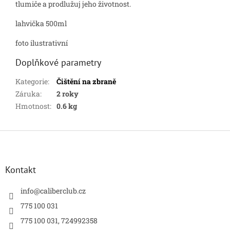
tlumiče a prodlužuj jeho životnost.
lahvička 500ml
foto ilustrativní
Doplňkové parametry
Kategorie
:
Čištění na zbraně
Záruka
:
2 roky
Hmotnost
:
0.6 kg
Z
á
p
a
Kontakt
t
í
info
@
caliberclub.cz
775 100 031
775 100 031, 724992358