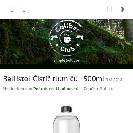
Přejít
NÁKUP
na
obsah
KOŠÍK
Ballistol Čistič tlumičů - 500ml
BAL3013
Průměrné
Neohodnoceno
Podrobnosti hodnocení
Značka:
Ballistol
hodnocení
produktu
je
0,0
z
5
hvězdiček.