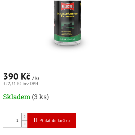
390 Kč
/ ks
322,31 Kč bez DPH
Měrná
Skladem
(3 ks)
cena:
Přidat do košíku