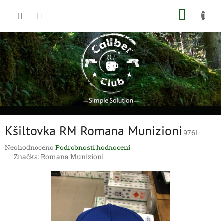
Přejít
NÁKUP
na
obsah
KOŠÍK
Kšiltovka RM Romana Munizioni
9761
Průměrné
Neohodnoceno
Podrobnosti hodnocení
hodnocení
Značka:
Romana Munizioni
produktu
je
0,0
z
5
hvězdiček.