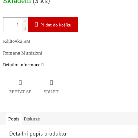
Skladem
(3 ks)
cena:
Přidat do košíku
Kšiltovka RM
Romana Munizioni
Detailní informace
ZEPTAT SE
SDÍLET
Popis
Diskuze
Detailní popis produktu