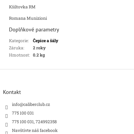
Kšiltovka RM
Romana Munizioni
Doplňkové parametry
Kategorie
:
Čepice a šály
Záruka
:
2 roky
Hmotnost
:
0.2 kg
Z
á
p
a
Kontakt
t
í
info
@
caliberclub.cz
775 100 031
775 100 031, 724992358
Navštivte náš facebook