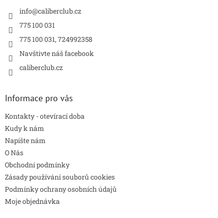
t
í
info
@
caliberclub.cz
775 100 031
775 100 031, 724992358
Navštivte náš facebook
caliberclub.cz
Informace pro vás
Kontakty - otevírací doba
Kudy k nám
Napište nám
O Nás
Obchodní podmínky
Zásady používání souborů cookies
Podmínky ochrany osobních údajů
Moje objednávka