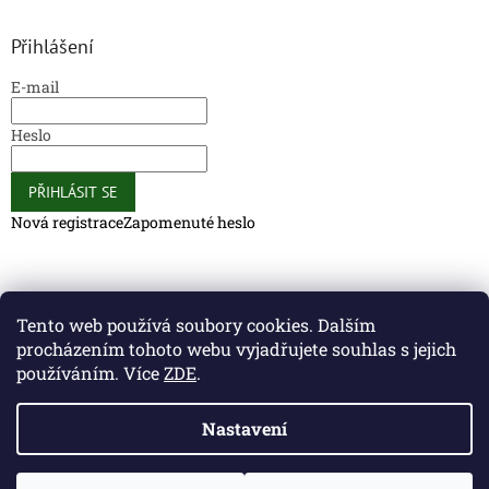
Přihlášení
E-mail
Heslo
PŘIHLÁSIT SE
Nová registrace
Zapomenuté heslo
Caliber Coffee
Caliber Coffee
Tento web používá soubory cookies. Dalším
procházením tohoto webu vyjadřujete souhlas s jejich
používáním. Více
ZDE
.
Vytvořil Shoptet
Nastavení
Copyright 2026
Caliber Club - Gun Store
. Všechna práva