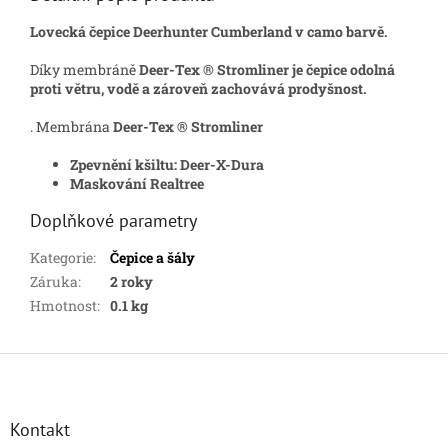
Lovecká čepice Deerhunter Cumberland v camo barvě.
Díky membráně
Deer-Tex ® Stromliner je čepice
odolná
proti větru, vodě a zároveň zachovává prodyšnost.
. Membrána
Deer-Tex ® Stromliner
Zpevnění kšiltu: Deer-X-Dura
Maskování Realtree
Doplňkové parametry
Kategorie
:
Čepice a šály
Záruka
:
2 roky
Hmotnost
:
0.1 kg
Z
á
p
a
Kontakt