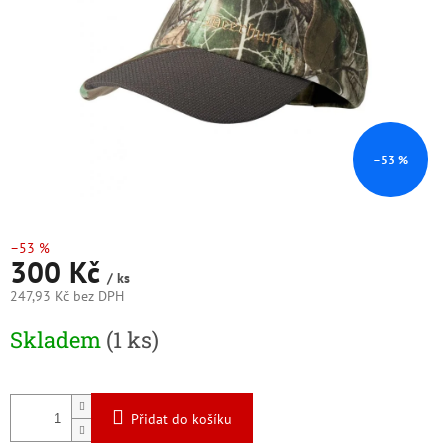
–53 %
–53 %
300 Kč
/ ks
247,93 Kč bez DPH
Měrná
Skladem
(1 ks)
cena:
Přidat do košíku