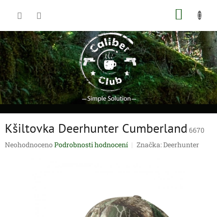
Přejít
NÁKUP
na
obsah
KOŠÍK
Kšiltovka Deerhunter Cumberland
6670
Průměrné
Neohodnoceno
Podrobnosti hodnocení
Značka:
Deerhunter
hodnocení
produktu
je
0,0
z
5
hvězdiček.