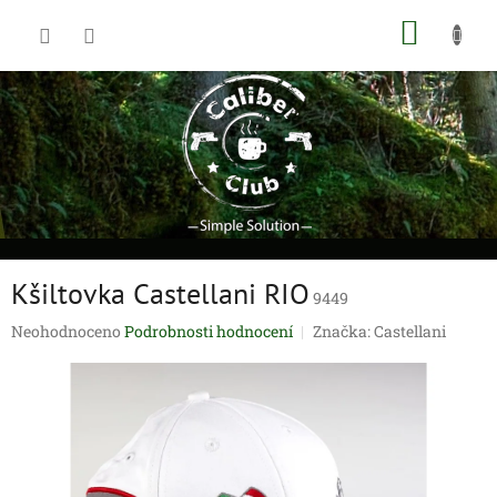
Přejít
NÁKUP
na
obsah
KOŠÍK
Kšiltovka Castellani RIO
9449
Průměrné
Neohodnoceno
Podrobnosti hodnocení
Značka:
Castellani
hodnocení
produktu
je
0,0
z
5
hvězdiček.