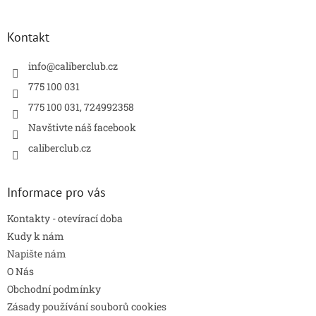
á
p
a
Kontakt
t
í
info
@
caliberclub.cz
775 100 031
775 100 031, 724992358
Navštivte náš facebook
caliberclub.cz
Informace pro vás
Kontakty - otevírací doba
Kudy k nám
Napište nám
O Nás
Obchodní podmínky
Zásady používání souborů cookies