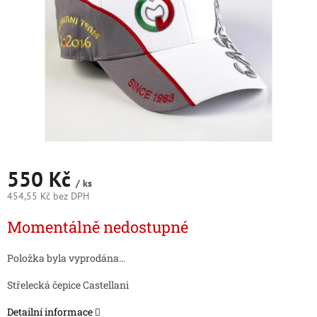
550 Kč
/ ks
454,55 Kč bez DPH
Měrná
Momentálně nedostupné
cena:
Položka byla vyprodána…
Střelecká čepice Castellani
Detailní informace