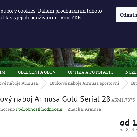
KONTAKTY - OTEVÍRACÍ DOBA
KUDY K NÁM
NAPIŠTE 
soubory cookies. Dalším procházením tohoto
Odmítn
uhlas s jejich používáním. Více
ZDE
.
HLEDAT
NÍM
OBLEČENÍ A OBUV
OPTIKA A FOTOPASTI
NOŽE
ové náboje Armusa
Brokové náboje Armusa sportovní
Br
ový náboj Armusa Gold Serial 28
ARM117875
né
noceno
Podrobnosti hodnocení
Značka:
Armusa
ení
od
1
tu
od
8,93 