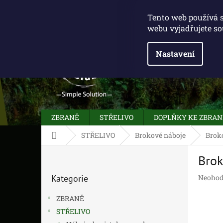
Přejít
775 100 031
info@caliberclub.cz
na
Tento web používá 
obsah
webu vyjadřujete so
Nastavení
ZBRANĚ
STŘELIVO
DOPLŇKY KE ZBRA
Domů
STŘELIVO
Brokové náboje
Brok
P
Brok
o
Přeskočit
s
Průměr
Kategorie
Neohod
kategorie
t
hodnoc
r
produk
ZBRANĚ
a
je
STŘELIVO
n
0,0