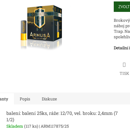
Měrná
cena:
ZVOLT
ek.
Brokový 
náboj pr
Trap. Na
spolehli
Detailní
TISK
anty
Popis
Diskuze
balení: balení 25ks, ráže: 12/70, vel. broku: 2,4mm (7
1/2)
Skladem
(117 ks)
| ARM117875/25