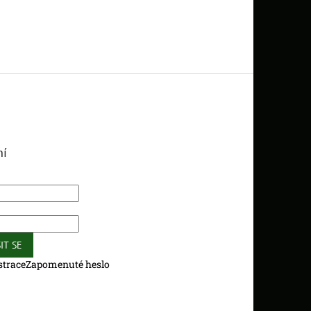
ní
IT SE
strace
Zapomenuté heslo