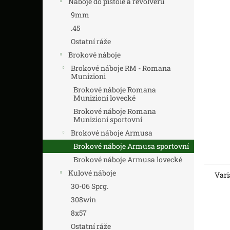
Náboje do pistole a revolveru
z
n
5
í
9mm
hvězdič
p
.45
a
Ostatní ráže
n
Brokové náboje
e
Brokové náboje RM - Romana
l
Munizioni
Brokové náboje Romana
Munizioni lovecké
Brokové náboje Romana
Munizioni sportovní
Brokové náboje Armusa
Brokové náboje Armusa sportovní
Brokové náboje Armusa lovecké
Kulové náboje
Vari
30-06 Sprg.
308win
8x57
Ostatní ráže