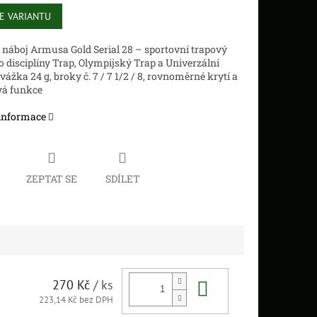
E VARIANTU
náboj Armusa Gold Serial 28 – sportovní trapový
o disciplíny Trap, Olympijský Trap a Univerzální
vážka 24 g, broky č. 7 / 7 1/2 / 8, rovnoměrné krytí a
vá funkce
 informace
ZEPTAT SE
SDÍLET
Do košíku
270 Kč
/ ks
223,14 Kč bez DPH