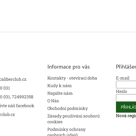
Informace pro vás
Přihláše
Kontakty - otevírací doba
E-mail
caliberclub.cz
Kudy k nám
0 031
Heslo
Napište nám
00 031, 724992358
O Nás
ivte náš facebook
PŘIHLÁS
Obchodní podmínky
rclub.cz
Nová regi
Zásady používání souborů
cookies
Podmínky ochrany
osobních údajů