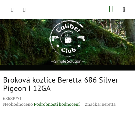
Přejít
NÁKUP
na
obsah
KOŠÍK
Broková kozlice Beretta 686 Silver
Pigeon I 12GA
686SP/71
Průměrné
Neohodnoceno
Podrobnosti hodnocení
Značka:
Beretta
hodnocení
produktu
je
0,0
z