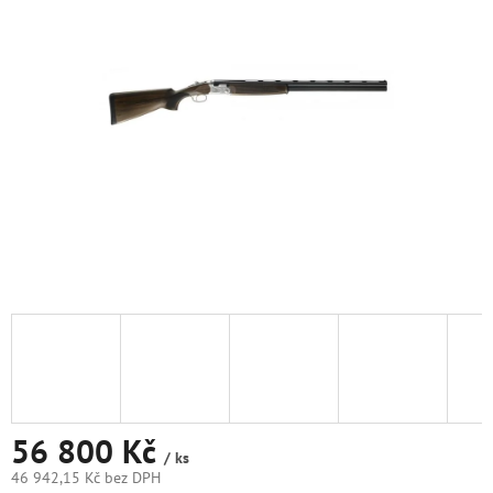
5
hvězdiček.
56 800 Kč
/ ks
46 942,15 Kč bez DPH