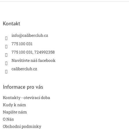
Z
á
p
a
Kontakt
t
í
info
@
caliberclub.cz
775 100 031
775 100 031, 724992358
Navštivte náš facebook
caliberclub.cz
Informace pro vás
Kontakty - otevírací doba
Kudy k nám
Napište nám
O Nás
Obchodní podmínky