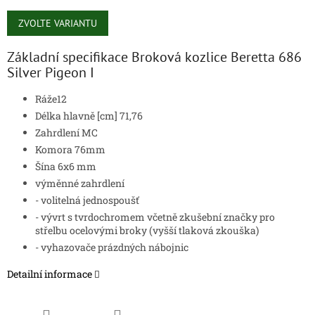
Měrná
cena:
ZVOLTE VARIANTU
Základní specifikace Broková kozlice Beretta 686
Silver Pigeon I
Ráže12
Délka hlavně [cm] 71,76
Zahrdlení MC
Komora 76mm
Šína 6x6 mm
výměnné zahrdlení
- volitelná jednospoušť
- vývrt s tvrdochromem včetně zkušební značky pro
střelbu ocelovými broky (vyšší tlaková zkouška)
- vyhazovače prázdných nábojnic
Detailní informace