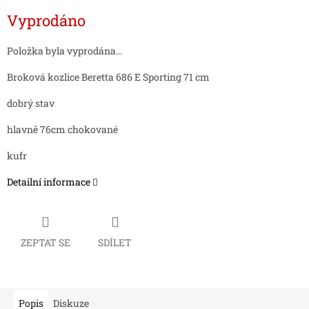
Měrná
Vyprodáno
cena:
Položka byla vyprodána…
Broková kozlice Beretta 686 E Sporting 71 cm
dobrý stav
hlavně 76cm chokované
kufr
Detailní informace
ZEPTAT SE
SDÍLET
Popis
Diskuze