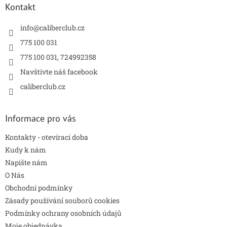
a
Kontakt
t
í
info
@
caliberclub.cz
775 100 031
775 100 031, 724992358
Navštivte náš facebook
caliberclub.cz
Informace pro vás
Kontakty - otevírací doba
Kudy k nám
Napište nám
O Nás
Obchodní podmínky
Zásady používání souborů cookies
Podmínky ochrany osobních údajů
Moje objednávka