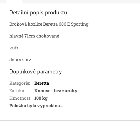
Detailní popis produktu
Broková kozlice Beretta 686 E Sporting
hlavně 71cm chokované
kufr
dobrý stav
Doplňkové parametry
Kategorie
:
Beretta
Záruka
:
Komise - bez záruky
Hmotnost
:
100 kg
Položka byla vyprodána…
Z
á
p