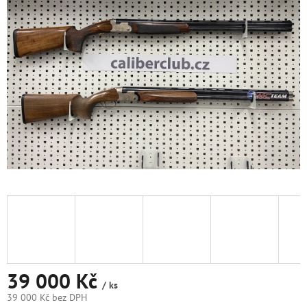
5
hvězdiček.
39 000 Kč
/ ks
39 000 Kč bez DPH