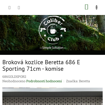
Přejít
NÁKUP
na
obsah
KOŠÍK
Broková kozlice Beretta 686 E
Sporting 71cm - komise
686GOLDSPOR2
Průměrné
Neohodnoceno
Podrobnosti hodnocení
Značka:
Beretta
hodnocení
produktu
je
0,0
z