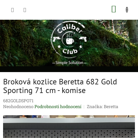
Přejít
NÁKUP
na
obsah
KOŠÍK
Broková kozlice Beretta 682 Gold
Sporting 71 cm - komise
682GOLDSPO71
Průměrné
Neohodnoceno
Podrobnosti hodnocení
Značka:
Beretta
hodnocení
produktu
je
0,0
z