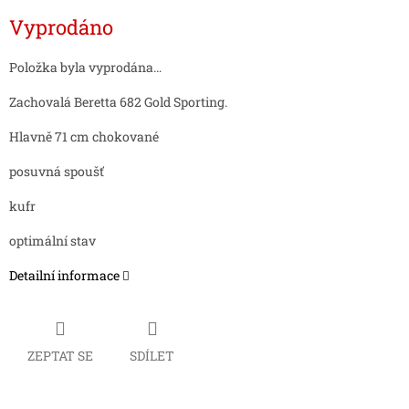
Měrná
Vyprodáno
cena:
Položka byla vyprodána…
Zachovalá Beretta 682 Gold Sporting.
Hlavně 71 cm chokované
posuvná spoušť
kufr
optimální stav
Detailní informace
ZEPTAT SE
SDÍLET