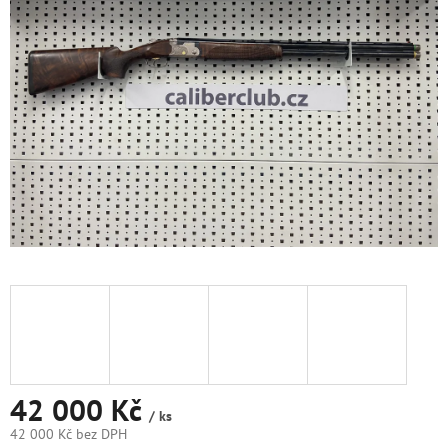
5
hvězdiček.
42 000 Kč
/ ks
42 000 Kč bez DPH