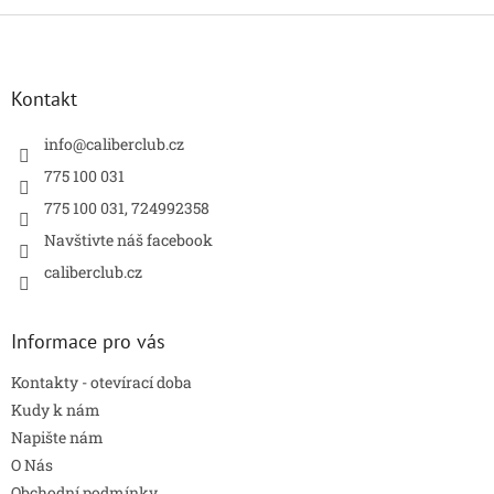
Z
á
p
a
Kontakt
t
í
info
@
caliberclub.cz
775 100 031
775 100 031, 724992358
Navštivte náš facebook
caliberclub.cz
Informace pro vás
Kontakty - otevírací doba
Kudy k nám
Napište nám
O Nás
Obchodní podmínky