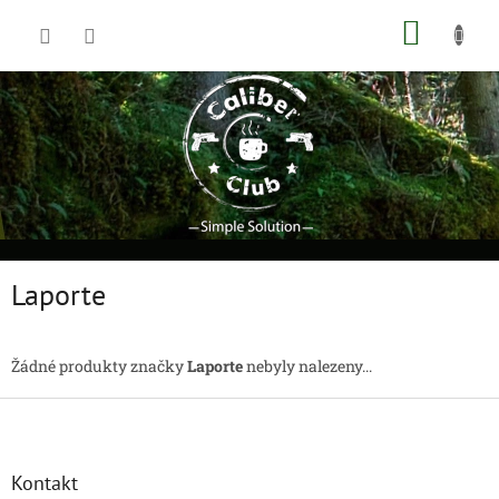
Přejít
NÁKUP
na
obsah
KOŠÍK
Laporte
Žádné produkty značky
Laporte
nebyly nalezeny...
Z
á
p
a
Kontakt