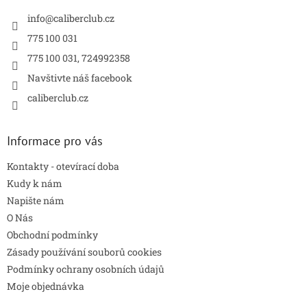
t
í
info
@
caliberclub.cz
775 100 031
775 100 031, 724992358
Navštivte náš facebook
caliberclub.cz
Informace pro vás
Kontakty - otevírací doba
Kudy k nám
Napište nám
O Nás
Obchodní podmínky
Zásady používání souborů cookies
Podmínky ochrany osobních údajů
Moje objednávka