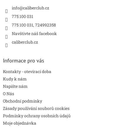
t
í
info
@
caliberclub.cz
775 100 031
775 100 031, 724992358
Navštivte náš facebook
caliberclub.cz
Informace pro vás
Kontakty - otevírací doba
Kudy k nám
Napište nám
O Nás
Obchodní podmínky
Zásady používání souborů cookies
Podmínky ochrany osobních údajů
Moje objednávka