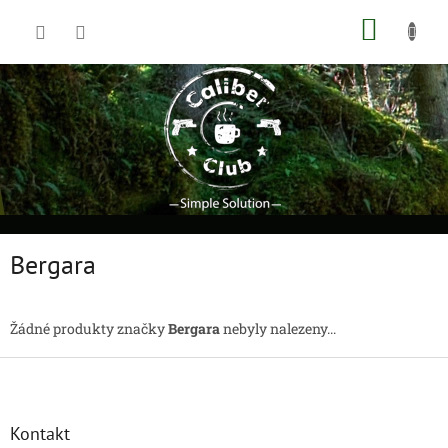
Přejít
NÁKUP
na
obsah
KOŠÍK
Bergara
Žádné produkty značky
Bergara
nebyly nalezeny...
Z
á
p
a
Kontakt