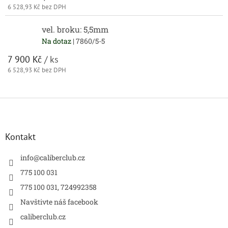
6 528,93 Kč bez DPH
vel. broku: 5,5mm
Na dotaz
| 7860/5-5
7 900 Kč
/ ks
6 528,93 Kč bez DPH
Z
á
p
a
Kontakt
t
í
info
@
caliberclub.cz
775 100 031
775 100 031, 724992358
Navštivte náš facebook
caliberclub.cz