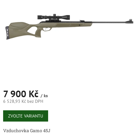
5
hvězdiček.
7 900 Kč
/ ks
6 528,93 Kč bez DPH
Měrná
cena:
ZVOLTE VARIANTU
Vzduchovka Gamo 45J