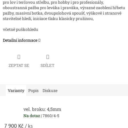
pro lov i terčovou střelbu, pro hobby i pro profesionály,
oboustranná pažba pro leváka i praváka, výrazné zaoblení hřbetu
pažby, masivní botka, dvoupolohová spoušť, výškově i stranově
stavitelné hledí, iniciace tlaku klasicky pružinou,
včetně puškohledu
Detailní informace
ZEPTAT SE
SDÍLET
Varianty
Popis
Diskuze
vel. broku: 4,5mm
Na dotaz
| 7860/4-5
7 900 Kč
/ ks