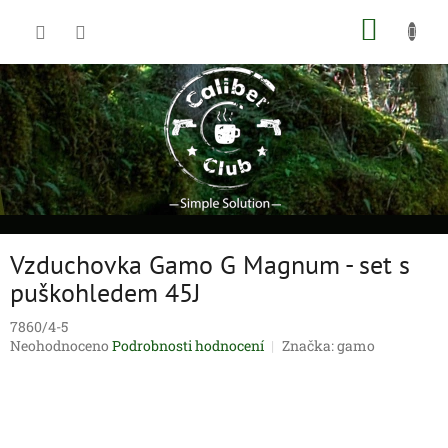
Přejít
NÁKUP
na
obsah
KOŠÍK
Vzduchovka Gamo G Magnum - set s
puškohledem 45J
7860/4-5
Průměrné
Neohodnoceno
Podrobnosti hodnocení
Značka:
gamo
hodnocení
produktu
je
0,0
z