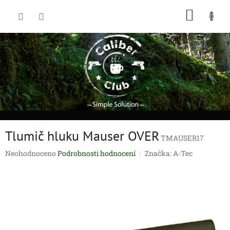
Přejít
NÁKUP
na
obsah
KOŠÍK
Tlumič hluku Mauser OVER
TMAUSER17
Průměrné
Neohodnoceno
Podrobnosti hodnocení
Značka:
A-Tec
hodnocení
produktu
je
0,0
z
5
hvězdiček.