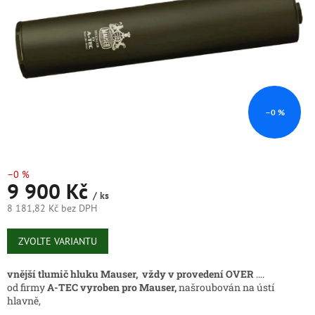
–0 %
–0 %
9 900 Kč
/ ks
8 181,82 Kč bez DPH
Měrná
cena:
ZVOLTE VARIANTU
vnější tlumič hluku Mauser, vždy v provedení OVER
….
od firmy
A-TEC vyroben pro Mauser,
našroubován na ústí
hlavně,