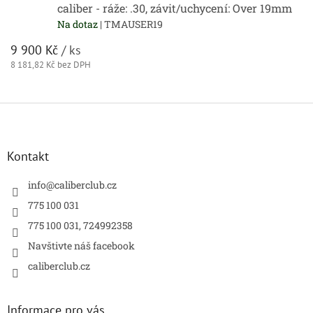
caliber - ráže: .30, závit/uchycení: Over 19mm
Na dotaz
| TMAUSER19
9 900 Kč
/ ks
8 181,82 Kč bez DPH
Z
á
p
a
Kontakt
t
í
info
@
caliberclub.cz
775 100 031
775 100 031, 724992358
Navštivte náš facebook
caliberclub.cz
Informace pro vás