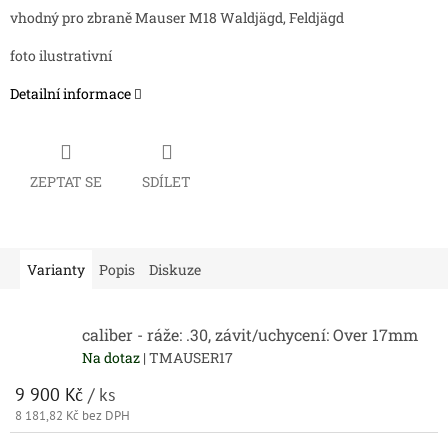
vhodný pro zbraně Mauser M18 Waldjägd, Feldjägd
foto ilustrativní
Detailní informace
ZEPTAT SE
SDÍLET
Varianty
Popis
Diskuze
caliber - ráže: .30, závit/uchycení: Over 17mm
Na dotaz
| TMAUSER17
9 900 Kč
/ ks
8 181,82 Kč bez DPH