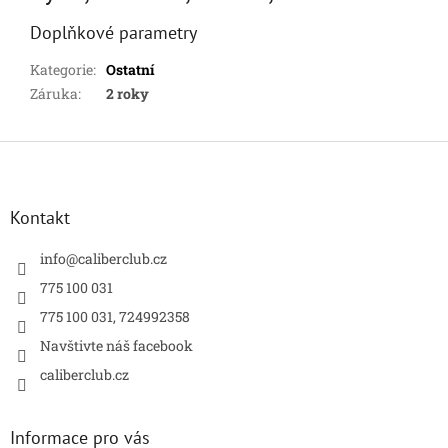
Doplňkové parametry
Kategorie
:
Ostatní
Záruka
:
2 roky
Z
á
p
a
Kontakt
t
í
info
@
caliberclub.cz
775 100 031
775 100 031, 724992358
Navštivte náš facebook
caliberclub.cz
Informace pro vás