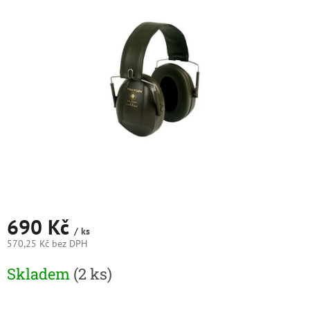
0,0
z
5
hvězdiček.
690 Kč
/ ks
570,25 Kč bez DPH
Měrná
Skladem
(2 ks)
cena: