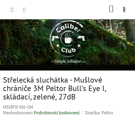
Přejít
NÁKUP
na
obsah
KOŠÍK
Střelecká sluchátka - Mušlové
chrániče 3M Peltor Bull's Eye I,
skládací, zelené, 27dB
H515FB-516-GN
Průměrné
Neohodnoceno
Podrobnosti hodnocení
Značka:
Peltor
hodnocení
produktu
je