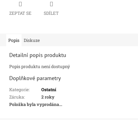
ZEPTAT SE
SDÍLET
Popis
Diskuze
Detailní popis produktu
Popis produktu není dostupný
Doplňkové parametry
Kategorie
:
Ostatní
Záruka
:
2 roky
Položka byla vyprodána…
Z
á
p