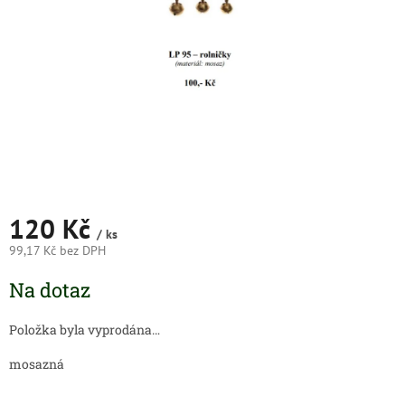
120 Kč
/ ks
99,17 Kč bez DPH
Měrná
Na dotaz
cena:
Položka byla vyprodána…
mosazná