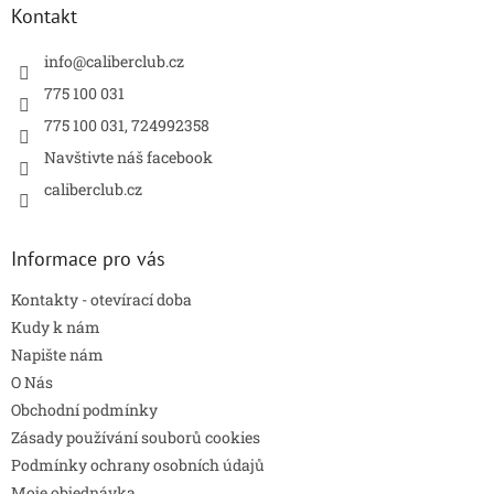
a
Kontakt
t
í
info
@
caliberclub.cz
775 100 031
775 100 031, 724992358
Navštivte náš facebook
caliberclub.cz
Informace pro vás
Kontakty - otevírací doba
Kudy k nám
Napište nám
O Nás
Obchodní podmínky
Zásady používání souborů cookies
Podmínky ochrany osobních údajů
Moje objednávka