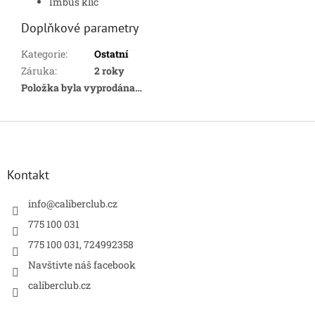
Imbus klíč
Doplňkové parametry
Kategorie
:
Ostatní
Záruka
:
2 roky
Položka byla vyprodána…
Z
á
p
a
Kontakt
t
í
info
@
caliberclub.cz
775 100 031
775 100 031, 724992358
Navštivte náš facebook
caliberclub.cz