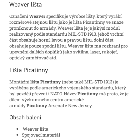
Weaver lišta
Označení
Weaver
specifikuje výrobce lišty, který vyrábí
rozměrově stejnou lištu jako je lišta Picantinny ve snaze
proniknout do armády. Weaver lišta je je jakýsi modul
realizovaný podle standardu MIL-STD 1913, jehož vrchní
část obsahuje horní, levou a pravou lištu, dolní část
obsahuje pouze spodní lištu. Weaver lišta má rozhraní pro
upevnění dalších doplňků jako svítilna, laser, rukojeť,
optický zaměřovač atd.
Lišta Picatinny
Montážní
lišta Picatinny
(nebo také MIL-STD 1913) je
vyráběna podle amerického vojenského standardu, který
byl později převzat i NATO. Název
Picatinny
má proto, že je
dílem výzkumného centra americké
armády
Picatinny
Arsenal z New Jersey.
Obsah balení
Weaver lišta
Spojovací materiál