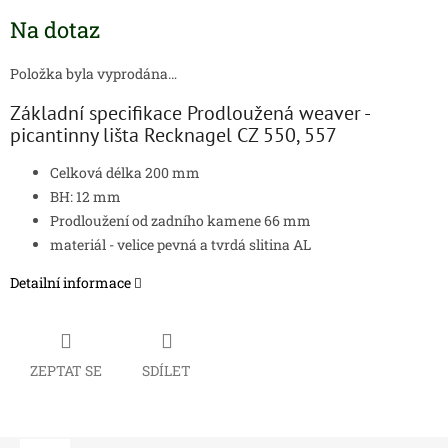
Měrná
Na dotaz
cena:
Položka byla vyprodána…
Základní specifikace Prodloužená weaver -
picantinny lišta Recknagel CZ 550, 557
Celková délka 200 mm
BH: 12 mm
Prodloužení od zadního kamene 66 mm
materiál - velice pevná a tvrdá slitina AL
Detailní informace
ZEPTAT SE
SDÍLET