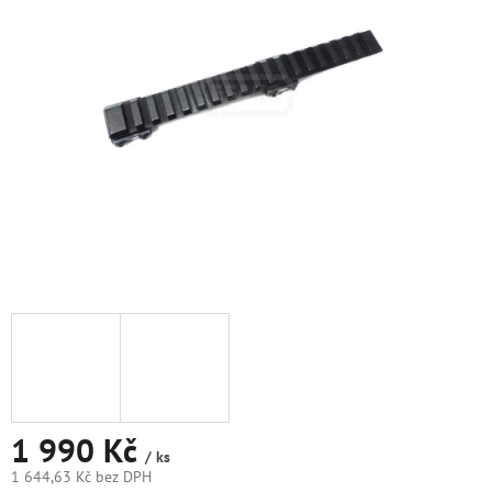
5
hvězdiček.
1 990 Kč
/ ks
1 644,63 Kč bez DPH