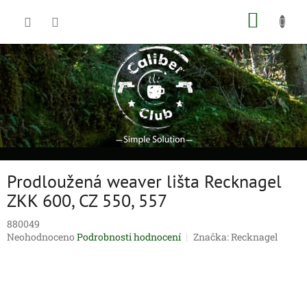
Přejít
NÁKUP
na
obsah
KOŠÍK
Prodloužená weaver lišta Recknagel
ZKK 600, CZ 550, 557
880049
Průměrné
Neohodnoceno
Podrobnosti hodnocení
Značka:
Recknagel
hodnocení
produktu
je
0,0
z