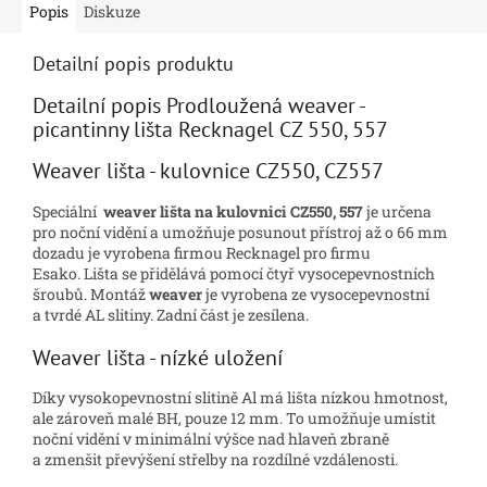
Popis
Diskuze
Detailní popis produktu
Detailní popis Prodloužená weaver -
picantinny lišta Recknagel CZ 550, 557
Weaver lišta - kulovnice CZ550, CZ557
Speciální
weaver lišta na kulovnici CZ550, 557
je určena
pro noční vidění a umožňuje posunout přístroj až o 66 mm
dozadu je vyrobena firmou Recknagel pro firmu
Esako. Lišta se přidělává pomocí čtyř vysocepevnostních
šroubů. Montáž
weaver
je vyrobena ze vysocepevnostní
a tvrdé AL slitiny. Zadní část je zesílena.
Weaver lišta - nízké uložení
Díky vysokopevnostní slitině Al má lišta nízkou hmotnost,
ale zároveň malé BH, pouze 12 mm. To umožňuje umístit
noční vidění v minimální výšce nad hlaveň zbraně
a zmenšit převýšení střelby na rozdílné vzdálenosti.