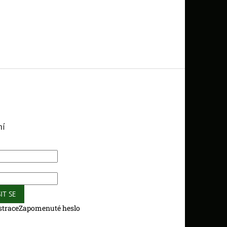
ní
IT SE
strace
Zapomenuté heslo