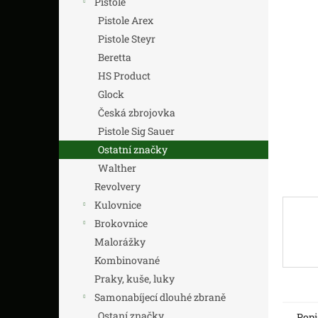
Pistole
z
n
5
í
Pistole Arex
hvězdič
p
Pistole Steyr
a
Beretta
n
HS Product
e
Glock
l
Česká zbrojovka
Pistole Sig Sauer
Ostatní značky
Walther
Revolvery
Kulovnice
Brokovnice
Malorážky
Kombinované
Praky, kuše, luky
Samonabíjecí dlouhé zbraně
Ostaní značky
Popi