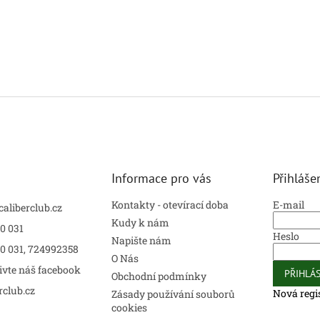
Informace pro vás
Přihláše
Kontakty - otevírací doba
E-mail
caliberclub.cz
Kudy k nám
0 031
Heslo
Napište nám
00 031, 724992358
O Nás
ivte náš facebook
PŘIHLÁS
Obchodní podmínky
rclub.cz
Nová regi
Zásady používání souborů
cookies