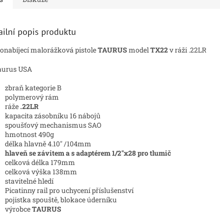
ailní popis produktu
nabíjecí malorážková pistole
TAURUS
model
TX22
v ráži .22LR
zbraň kategorie B
polymerový rám
ráže
.22LR
kapacita zásobníku 16 nábojů
spoušťový mechanismus SAO
hmotnost 490g
délka hlavně 4.10" /104mm
hlaveň se závitem a s adaptérem 1/2"x28 pro tlumič
celková délka 179mm
celková výška 138mm
stavitelné hledí
Picatinny rail pro uchycení příslušenství
pojistka spouště, blokace úderníku
výrobce
TAURUS