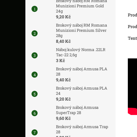
Brokový náboj RM Romana
Munizioni Premium Gold
24g
Prod
9,20 Kč
Brokový náboj RM Romana
Prod
Munizioni Premium Silver
28g
Tent
8,40 Kč
Náboj kulový Norma .22LR
Tac-22 2,6g
3 Kč
Brokový náboj Armusa PLA
28
9,40 Kč
Brokový náboj Armusa PLA
24
9,20 Kč
Brokový náboj Armusa
SuperTrap 28
9,60 Kč
Brokový náboj Armusa Trap
28