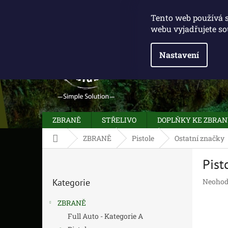
Přejít
775 100 031
info@caliberclub.cz
na
Tento web používá 
obsah
webu vyjadřujete so
Nastavení
ZBRANĚ
STŘELIVO
DOPLŇKY KE ZBRA
Domů
ZBRANĚ
Pistole
Ostatní značky
P
Pist
o
Přeskočit
s
Průměr
Kategorie
Neohod
kategorie
t
hodnoc
r
produk
ZBRANĚ
a
je
Full Auto - Kategorie A
n
0,0