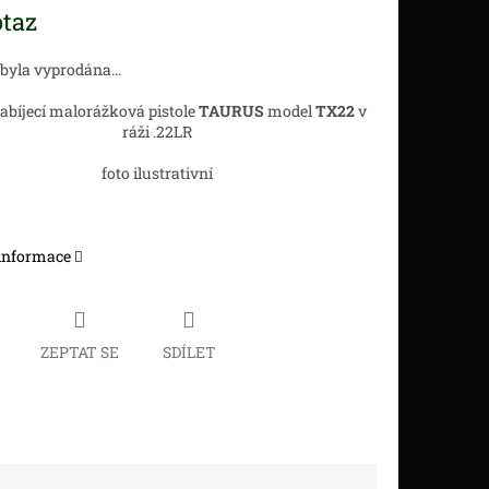
taz
 byla vyprodána…
bíjecí malorážková pistole
TAURUS
model
TX22
v
ráži .22LR
foto ilustrativní
 informace
ZEPTAT SE
SDÍLET