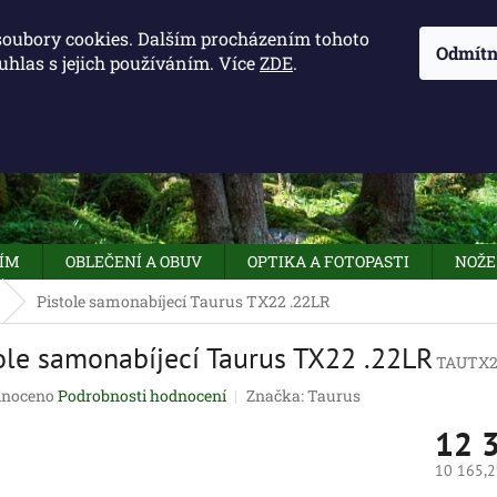
KONTAKTY - OTEVÍRACÍ DOBA
KUDY K NÁM
NAPIŠTE 
soubory cookies. Dalším procházením tohoto
Odmítn
uhlas s jejich používáním. Více
ZDE
.
HLEDAT
NÍM
OBLEČENÍ A OBUV
OPTIKA A FOTOPASTI
NOŽE
Pistole samonabíjecí Taurus TX22 .22LR
ole samonabíjecí Taurus TX22 .22LR
TAUTX2
né
noceno
Podrobnosti hodnocení
Značka:
Taurus
ení
12 
tu
10 165,2