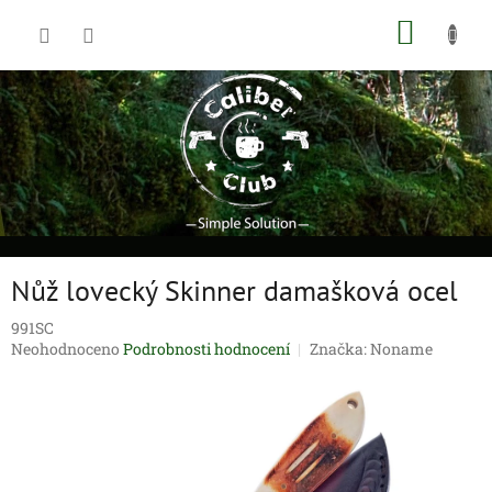
Přejít
NÁKUP
na
obsah
KOŠÍK
Nůž lovecký Skinner damašková ocel
991SC
Průměrné
Neohodnoceno
Podrobnosti hodnocení
Značka:
Noname
hodnocení
produktu
je
0,0
z
5