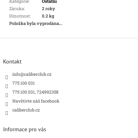
Kategorie
:
Ostatní
Záruka
:
2 roky
Hmotnost
:
0.2 kg
Položka byla vyprodána…
Z
á
p
a
Kontakt
t
í
info
@
caliberclub.cz
775 100 031
775 100 031, 724992358
Navštivte náš facebook
caliberclub.cz
Informace pro vás