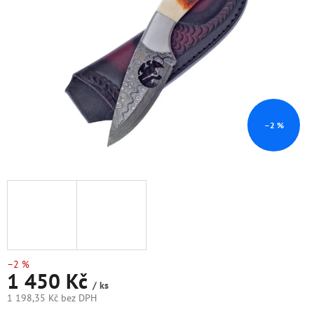
hvězdiček.
–2 %
–2 %
1 450 Kč
/ ks
1 198,35 Kč bez DPH