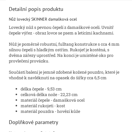
Detailní popis produktu
Nůž lovecký SKINNER damašková ocel
Lovecký nůž s pevnou čepelí z damaškové oceli. Uvnitř
čepele výřez - obraz lovce se psem a letícími kachnami.
Nůž je poměrně robustní, fulltang konstrukce s cca 4 mm
silnou čepelí s hladkým ostřím. Rukojeť je kostěná, s
dvěma zářezy uprostřed. Na konci je umístěné oko pro
provlečení provázku.
Součástí balení je jemně zdobené kožené pouzdro, které je
vhodné k navléknutí na opasek do šířky cca 6,5 cm
délka čepele - 9,53 cm
celková délka nože - 22,23 cm
materiál čepele - damašková ocel
materiál rukojeti - kost
materiál pouzdra - hovězí kůže
Doplňkové parametry