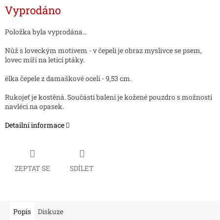
Měrná
Vyprodáno
cena:
Položka byla vyprodána…
Nůž s loveckým motivem - v čepeli je obraz myslivce se psem,
lovec míří na letící ptáky.
élka čepele z damaškové oceli - 9,53 cm.
Rukojeť je kostěná. Součástí balení je kožené pouzdro s možností
navléci na opasek.
Detailní informace
ZEPTAT SE
SDÍLET
Popis
Diskuze