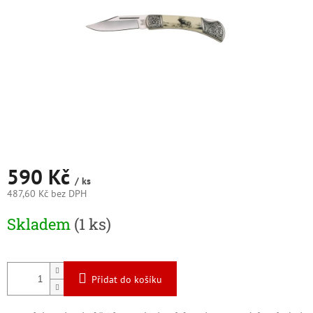
590 Kč
/ ks
487,60 Kč bez DPH
Měrná
Skladem
(1 ks)
cena:
Přidat do košíku