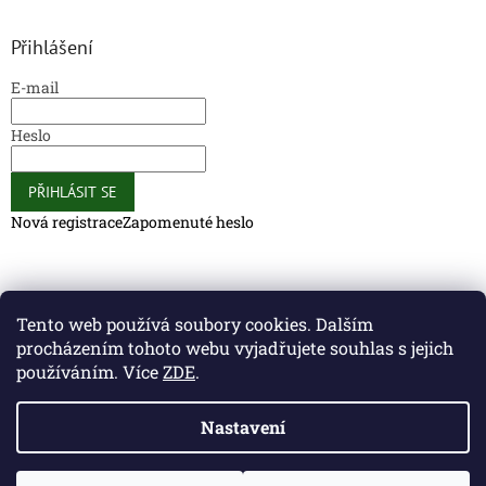
Přihlášení
E-mail
Heslo
PŘIHLÁSIT SE
Nová registrace
Zapomenuté heslo
Caliber Coffee
Caliber Coffee
Tento web používá soubory cookies. Dalším
procházením tohoto webu vyjadřujete souhlas s jejich
používáním. Více
ZDE
.
Vytvořil Shoptet
Nastavení
Copyright 2026
Caliber Club - Gun Store
. Všechna práva