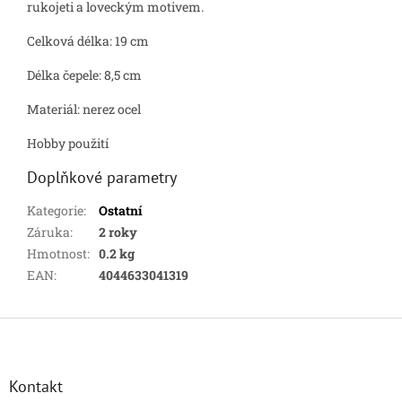
rukojeti a loveckým motivem.
Celková délka: 19 cm
Délka čepele: 8,5 cm
Materiál: nerez ocel
Hobby použití
Doplňkové parametry
Kategorie
:
Ostatní
Záruka
:
2 roky
Hmotnost
:
0.2 kg
EAN
:
4044633041319
Z
á
p
a
Kontakt