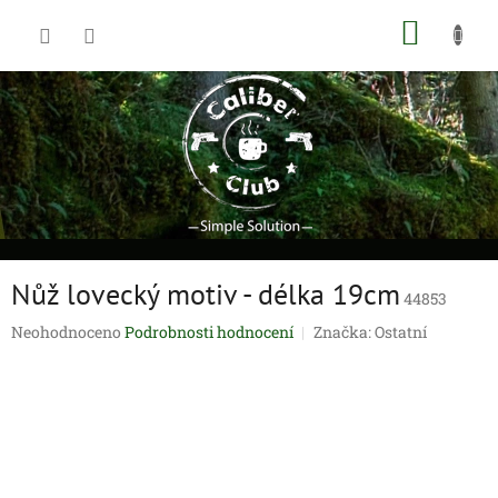
Přejít
NÁKUP
na
obsah
KOŠÍK
Nůž lovecký motiv - délka 19cm
44853
Průměrné
Neohodnoceno
Podrobnosti hodnocení
Značka:
Ostatní
hodnocení
produktu
je
0,0
z
5
hvězdiček.