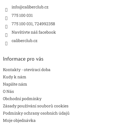
t
í
info
@
caliberclub.cz
775 100 031
775 100 031, 724992358
Navštivte náš facebook
caliberclub.cz
Informace pro vás
Kontakty - otevírací doba
Kudy k nám
Napište nám
O Nás
Obchodní podmínky
Zásady používání souborů cookies
Podmínky ochrany osobních údajů
Moje objednávka