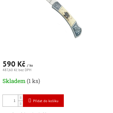
590 Kč
/ ks
487,60 Kč bez DPH
Měrná
Skladem
(1 ks)
cena:
Přidat do košíku