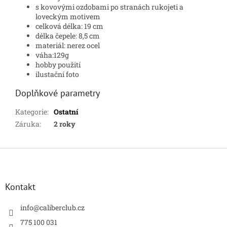
s kovovými ozdobami po stranách rukojeti a
loveckým motivem
celková délka: 19 cm
délka čepele: 8,5 cm
materiál: nerez ocel
váha:129g
hobby použití
ilustační foto
Doplňkové parametry
Kategorie
:
Ostatní
Záruka
:
2 roky
Z
á
p
a
Kontakt
t
í
info
@
caliberclub.cz
775 100 031