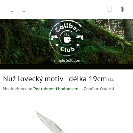
Přejít
NÁKUP
na
obsah
KOŠÍK
Nůž lovecký motiv - délka 19cm
114
Průměrné
Neohodnoceno
Podrobnosti hodnocení
Značka:
Ostatní
hodnocení
produktu
je
0,0
z
5
hvězdiček.