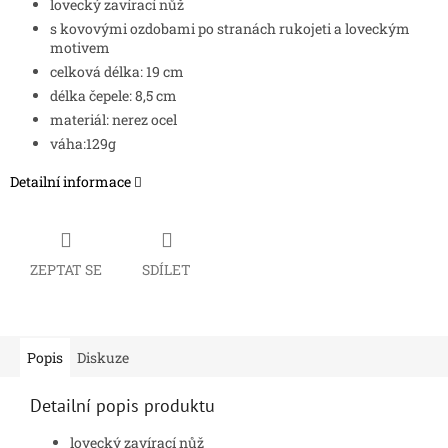
lovecký zavírací nůž
s kovovými ozdobami po stranách rukojeti a loveckým
motivem
celková délka: 19 cm
délka čepele: 8,5 cm
materiál: nerez ocel
váha:129g
Detailní informace
ZEPTAT SE
SDÍLET
Popis
Diskuze
Detailní popis produktu
lovecký zavírací nůž