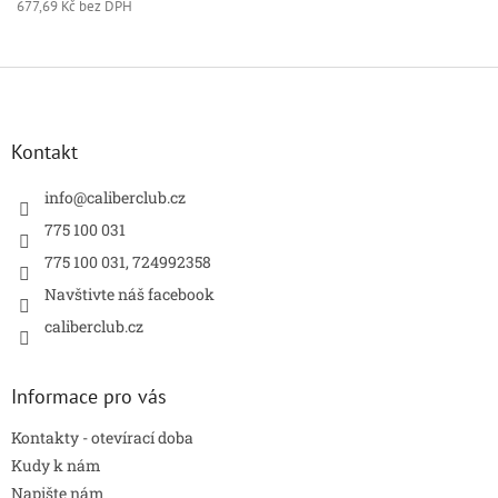
677,69 Kč bez DPH
Z
á
p
a
Kontakt
t
í
info
@
caliberclub.cz
775 100 031
775 100 031, 724992358
Navštivte náš facebook
caliberclub.cz
Informace pro vás
Kontakty - otevírací doba
Kudy k nám
Napište nám