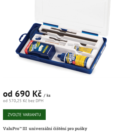
5
hvězdiček.
od
690 Kč
/ ks
od
570,25 Kč
bez DPH
Měrná
cena:
ZVOLTE VARIANTU
ValuPro™ III univerzální čištění pro pušky