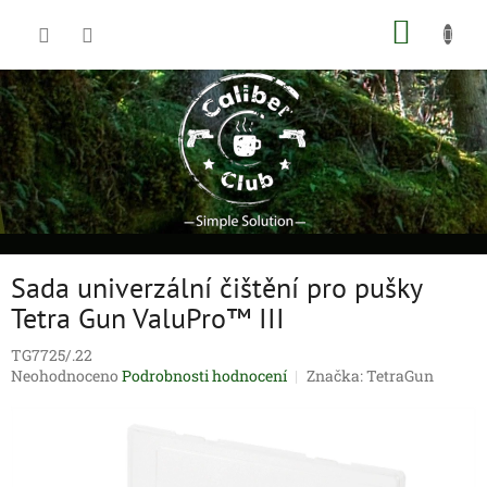
Přejít
NÁKUP
na
obsah
KOŠÍK
Sada univerzální čištění pro pušky
Tetra Gun ValuPro™ III
TG7725/.22
Průměrné
Neohodnoceno
Podrobnosti hodnocení
Značka:
TetraGun
hodnocení
produktu
je
0,0
z