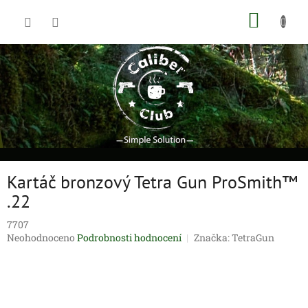
Přejít
NÁKUP
na
obsah
KOŠÍK
Kartáč bronzový Tetra Gun ProSmith™
.22
7707
Průměrné
Neohodnoceno
Podrobnosti hodnocení
Značka:
TetraGun
hodnocení
produktu
je
0,0
z