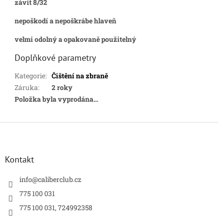
závit 8/32
nepoškodí a nepoškrábe hlaveň
velmi odolný a opakovaně použitelný
Doplňkové parametry
Kategorie
:
Čištění na zbraně
Záruka
:
2 roky
Položka byla vyprodána…
Z
á
p
a
Kontakt
t
í
info
@
caliberclub.cz
775 100 031
775 100 031, 724992358