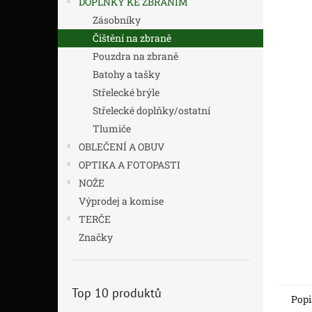
DOPLŇKY KE ZBRANÍM
z
n
5
í
Zásobníky
hvězdič
p
Čištění na zbraně
a
Pouzdra na zbraně
n
Batohy a tašky
e
Střelecké brýle
l
Střelecké doplňky/ostatní
Tlumiče
OBLEČENÍ A OBUV
OPTIKA A FOTOPASTI
NOŽE
Výprodej a komise
TERČE
Značky
Top 10 produktů
Popi