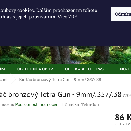
KONTAKTY - OTEVÍRACÍ DOBA
KUDY K NÁM
NAPIŠTE 
soubory cookies. Dalším procházením tohoto
Odmítn
uhlas s jejich používáním. Více
ZDE
.
HLEDAT
NÍM
OBLEČENÍ A OBUV
OPTIKA A FOTOPASTI
NOŽE
raně
Kartáč bronzový Tetra Gun - 9mm/.357/.38
áč bronzový Tetra Gun - 9mm/.357/.38
770
né
noceno
Podrobnosti hodnocení
Značka:
TetraGun
ení
86 
tu
71,07 Kč