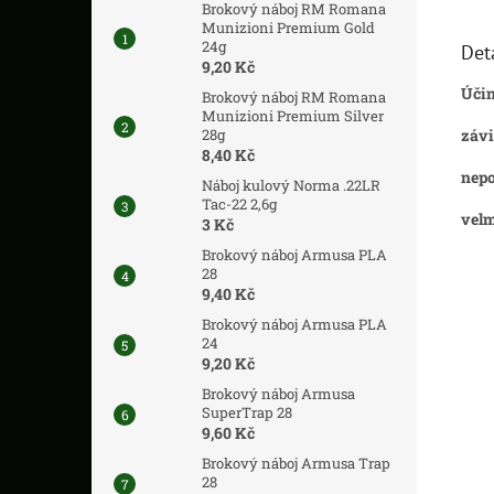
Brokový náboj RM Romana
Munizioni Premium Gold
24g
Det
9,20 Kč
Účin
Brokový náboj RM Romana
Munizioni Premium Silver
závi
28g
8,40 Kč
nepo
Náboj kulový Norma .22LR
Tac-22 2,6g
velm
3 Kč
Brokový náboj Armusa PLA
28
9,40 Kč
Brokový náboj Armusa PLA
24
9,20 Kč
Brokový náboj Armusa
SuperTrap 28
9,60 Kč
Brokový náboj Armusa Trap
28