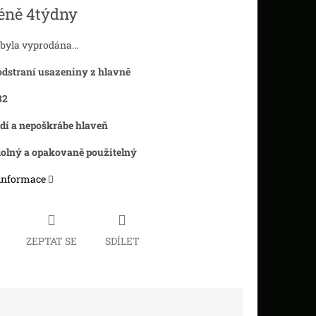
éně 4týdny
 byla vyprodána…
odstraní usazeniny z hlavně
32
dí a nepoškrábe hlaveň
dolný a opakovaně použitelný
 informace
ZEPTAT SE
SDÍLET