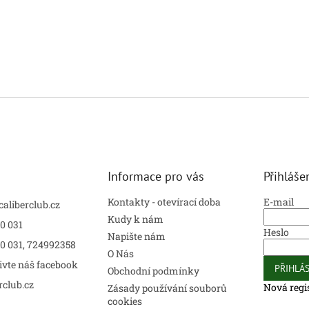
Informace pro vás
Přihláše
Kontakty - otevírací doba
E-mail
caliberclub.cz
Kudy k nám
0 031
Heslo
Napište nám
00 031, 724992358
O Nás
ivte náš facebook
PŘIHLÁS
Obchodní podmínky
rclub.cz
Nová regi
Zásady používání souborů
cookies