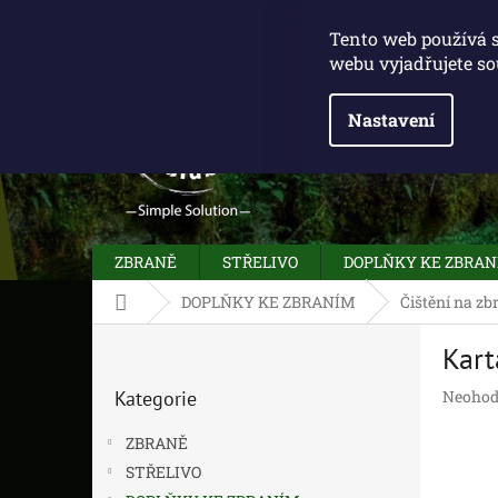
Přejít
775 100 031
info@caliberclub.cz
na
Tento web používá 
obsah
webu vyjadřujete so
Nastavení
ZBRANĚ
STŘELIVO
DOPLŇKY KE ZBRA
Domů
DOPLŇKY KE ZBRANÍM
Čištění na zb
P
Kart
o
Přeskočit
s
Průměr
Kategorie
Neohod
kategorie
t
hodnoc
r
produk
ZBRANĚ
a
je
STŘELIVO
n
0,0