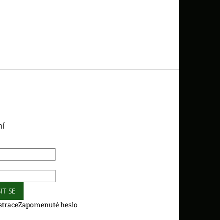
ní
IT SE
strace
Zapomenuté heslo