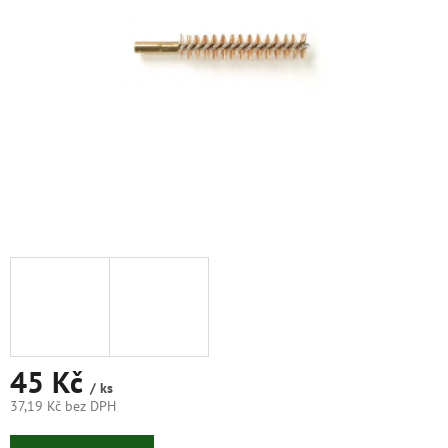
hvězdiček.
45 Kč
/ ks
37,19 Kč bez DPH
Měrná