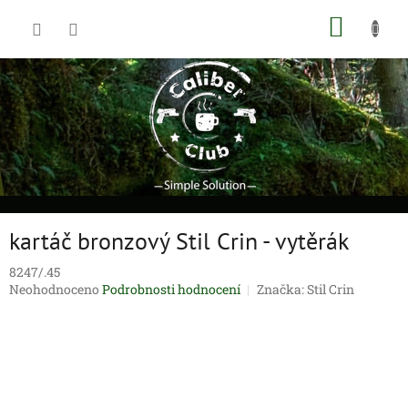
Přejít
NÁKUP
na
obsah
KOŠÍK
kartáč bronzový Stil Crin - vytěrák
8247/.45
Průměrné
Neohodnoceno
Podrobnosti hodnocení
Značka:
Stil Crin
hodnocení
produktu
je
0,0
z
5