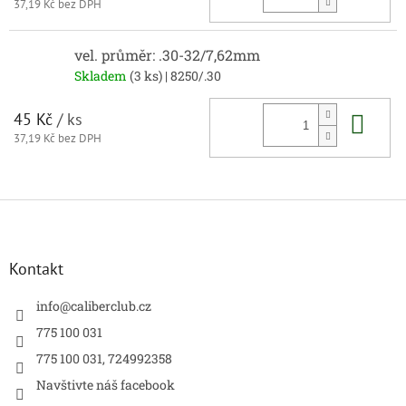
37,19 Kč bez DPH
vel. průměr: .30-32/7,62mm
Skladem
(3 ks)
| 8250/.30
Do 
45 Kč
/ ks
37,19 Kč bez DPH
Z
á
p
a
Kontakt
t
í
info
@
caliberclub.cz
775 100 031
775 100 031, 724992358
Navštivte náš facebook