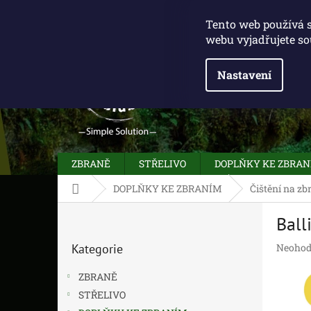
Přejít
775 100 031
info@caliberclub.cz
na
Tento web používá 
obsah
webu vyjadřujete so
Nastavení
ZBRANĚ
STŘELIVO
DOPLŇKY KE ZBRA
Domů
DOPLŇKY KE ZBRANÍM
Čištění na zb
P
Ball
o
Přeskočit
s
Průměr
Kategorie
Neohod
kategorie
t
hodnoc
r
produk
ZBRANĚ
a
je
STŘELIVO
n
0,0