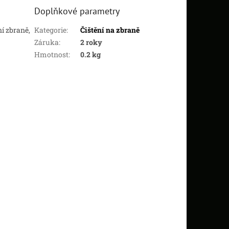
Doplňkové parametry
ní zbraně,
Kategorie
:
Čištění na zbraně
Záruka
:
2 roky
Hmotnost
:
0.2 kg