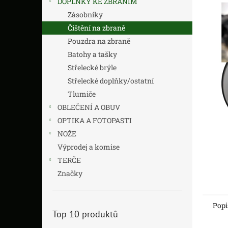
DOPLŇKY KE ZBRANÍM
z
n
5
í
Zásobníky
hvězdič
p
Čištění na zbraně
a
Pouzdra na zbraně
n
Batohy a tašky
e
Střelecké brýle
l
Střelecké doplňky/ostatní
Tlumiče
OBLEČENÍ A OBUV
OPTIKA A FOTOPASTI
NOŽE
Výprodej a komise
TERČE
Značky
Popi
Top 10 produktů