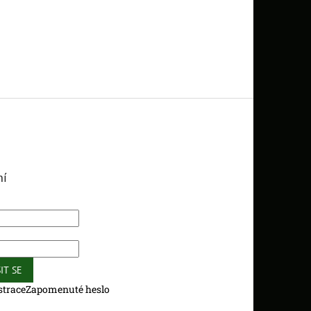
ní
IT SE
strace
Zapomenuté heslo