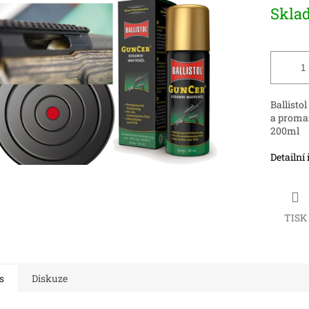
Měrná
Skla
cena:
ek.
Ballisto
a promaz
200ml
Detailní
TISK
s
Diskuze