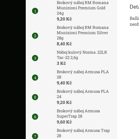
Brokový náboj RM Romana
Det
Munizioni Premium Gold
24g
Ball
9,20 Kč
neob
Brokový náboj RM Romana
Munizioni Premium Silver
28g
8,40 Kč
Náboj kulový Norma .22LR
Tac-22 2,6g
3 Kč
Brokový náboj Armusa PLA
28
9,40 Kč
Brokový náboj Armusa PLA
24
9,20 Kč
Brokový náboj Armusa
SuperTrap 28
9,60 Kč
Brokový náboj Armusa Trap
28