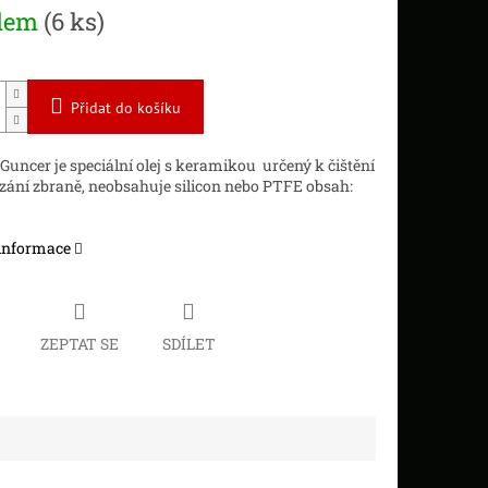
dem
(6 ks)
Přidat do košíku
l Guncer je speciální olej s keramikou určený k čištění
ání zbraně, neobsahuje silicon nebo PTFE obsah:
 informace
ZEPTAT SE
SDÍLET