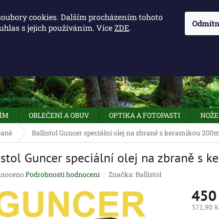
KONTAKTY - OTEVÍRACÍ DOBA
KUDY K NÁM
NAPIŠTE 
soubory cookies. Dalším procházením tohoto
Odmítn
uhlas s jejich používáním. Více
ZDE
.
HLEDAT
NÍM
OBLEČENÍ A OBUV
OPTIKA A FOTOPASTI
NOŽE
raně
Ballistol Guncer speciální olej na zbraně s keramikou 200
istol Guncer speciální olej na zbraně s 
né
noceno
Podrobnosti hodnocení
Značka:
Ballistol
ení
450
tu
371,90 K