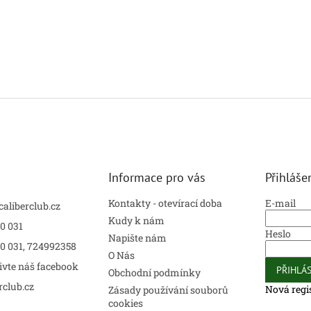
Informace pro vás
Přihláše
Kontakty - otevírací doba
E-mail
caliberclub.cz
Kudy k nám
0 031
Heslo
Napište nám
00 031, 724992358
O Nás
ivte náš facebook
PŘIHLÁS
Obchodní podmínky
rclub.cz
Nová regi
Zásady používání souborů
cookies