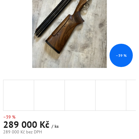
hvězdiček.
–39 %
–39 %
289 000 Kč
/ ks
289 000 Kč bez DPH