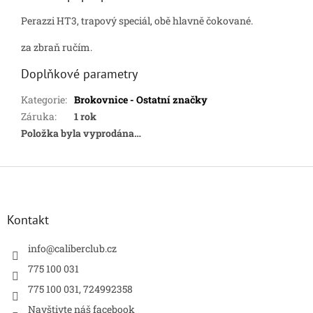
Perazzi HT3, trapový speciál, obě hlavně čokované.
za zbraň ručím.
Doplňkové parametry
Kategorie
:
Brokovnice - Ostatní značky
Záruka
:
1 rok
Položka byla vyprodána…
Z
á
p
a
Kontakt
t
í
info
@
caliberclub.cz
775 100 031
775 100 031, 724992358
Navštivte náš facebook