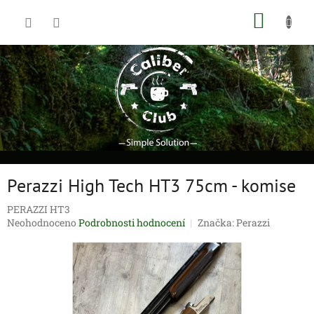
Přejít
NÁKUP
na
obsah
KOŠÍK
Perazzi High Tech HT3 75cm - komise
PERAZZI HT3
Průměrné
Neohodnoceno
Podrobnosti hodnocení
Značka:
Perazzi
hodnocení
produktu
je
0,0
z
5