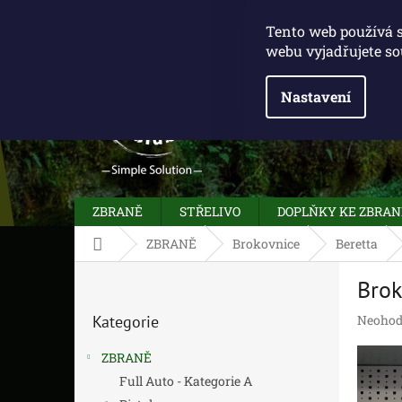
Přejít
775 100 031
info@caliberclub.cz
na
Tento web používá 
obsah
webu vyjadřujete so
Nastavení
ZBRANĚ
STŘELIVO
DOPLŇKY KE ZBRA
Domů
ZBRANĚ
Brokovnice
Beretta
P
Brok
o
Přeskočit
s
Průměr
Kategorie
Neohod
kategorie
t
hodnoc
r
produk
ZBRANĚ
a
je
Full Auto - Kategorie A
n
0,0