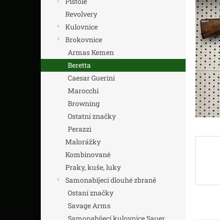
Pistole
z
n
5
í
Revolvery
hvězdič
p
Kulovnice
a
Brokovnice
n
Armas Kemen
e
Beretta
l
Caesar Guerini
Marocchi
Browning
Ostatní značky
Perazzi
Malorážky
Kombinované
Praky, kuše, luky
Samonabíjecí dlouhé zbraně
Ostaní značky
Savage Arms
Samonabíjecí kulovnice Sauer