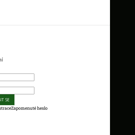
ní
IT SE
strace
Zapomenuté heslo