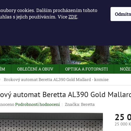
KONTAKTY - OTEVÍRACÍ DOBA
KUDY K NÁM
NAPIŠTE 
soubory cookies. Dalším procházením tohoto
Odmítn
uhlas s jejich používáním. Více
ZDE
.
HLEDAT
NÍM
OBLEČENÍ A OBUV
OPTIKA A FOTOPASTI
NOŽE
Brokový automat Beretta AL390 Gold Mallard - komise
ový automat Beretta AL390 Gold Mallard
né
noceno
Podrobnosti hodnocení
Značka:
Beretta
ení
25 
tu
25 000 K