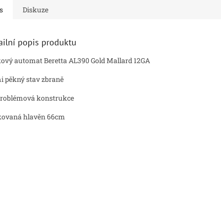
s
Diskuze
ailní popis produktu
ový automat Beretta AL390 Gold Mallard 12GA
i pěkný stav zbraně
roblémová konstrukce
kovaná hlavěn 66cm