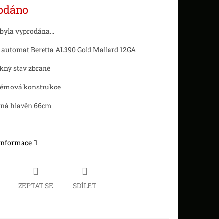
odáno
 byla vyprodána…
 automat Beretta AL390 Gold Mallard 12GA
kný stav zbraně
lémová konstrukce
ná hlavěn 66cm
 informace
ZEPTAT SE
SDÍLET