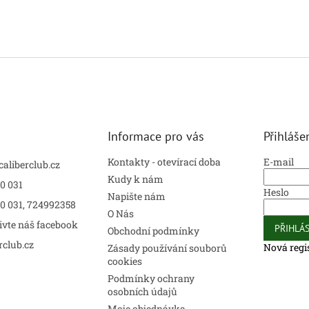
Informace pro vás
Přihláše
Kontakty - otevírací doba
E-mail
caliberclub.cz
Kudy k nám
0 031
Heslo
Napište nám
00 031, 724992358
O Nás
ivte náš facebook
PŘIHLÁS
Obchodní podmínky
rclub.cz
Nová regi
Zásady používání souborů
cookies
Podmínky ochrany
osobních údajů
Moje objednávka