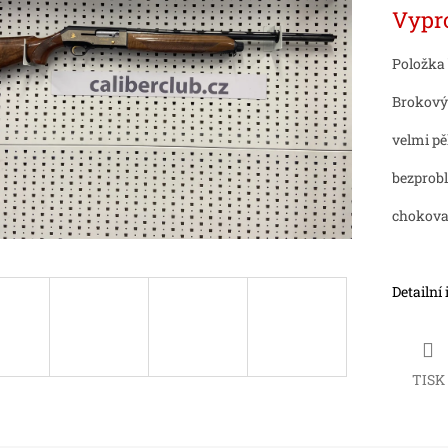
Měrná
Vypr
cena:
ek.
Položka
Brokový
velmi pě
bezprob
chokova
Detailní
TISK